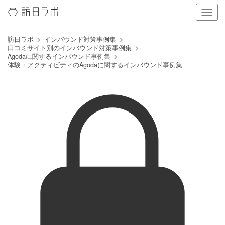
ナ
ビ
ゲ
訪日ラボ
インバウンド対策事例集
ー
口コミサイト別のインバウンド対策事例集
シ
Agodaに関するインバウンド事例集
ョ
体験・アクティビティのAgodaに関するインバウンド事例集
ン
の
表
示
を
切
り
替
え
る