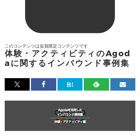
このコンテンツは会員限定コンテンツです
体験・アクティビティのAgod
aに関するインバウンド事例集
x<br>
Facebook<br>
は
RSS
メ
で
で
て
で
ル
記
記
な
記
マ
事
事
ブ
事
ガ
を
を
ッ
を
登
シ
シ
ク
購
録