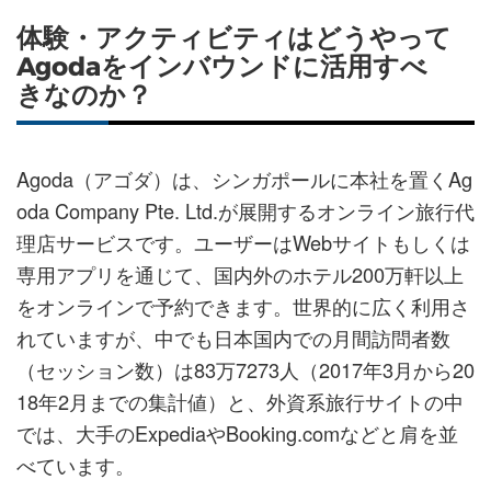
ェ
ェ
マ
読
す
体験・アクティビティはどうやって
ア
ア
ー
す
る
Agodaをインバウンドに活用すべ
す
す
ク
る
きなのか？
る
る
に
追
加
Agoda（アゴダ）は、シンガポールに本社を置くAg
oda Company Pte. Ltd.が展開するオンライン旅行代
理店サービスです。ユーザーはWebサイトもしくは
専用アプリを通じて、国内外のホテル200万軒以上
をオンラインで予約できます。世界的に広く利用さ
れていますが、中でも日本国内での月間訪問者数
（セッション数）は83万7273人（2017年3月から20
18年2月までの集計値）と、外資系旅行サイトの中
では、大手のExpediaやBooking.comなどと肩を並
べています。