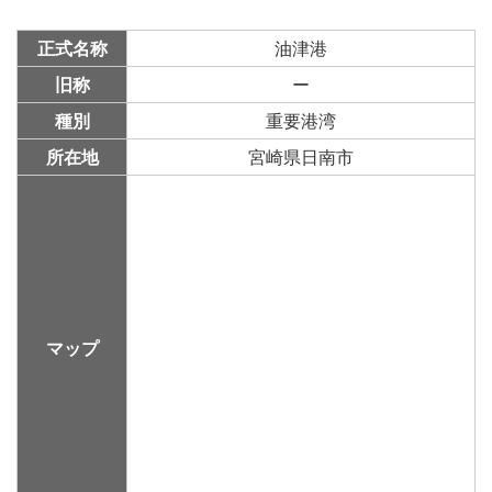
す
す
ク
る
正式名称
油津港
る
る
に
追
旧称
ー
加
種別
重要港湾
所在地
宮崎県日南市
マップ