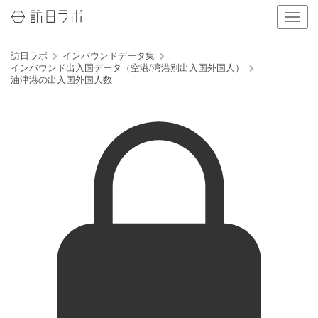
ナ
ビ
ゲ
訪日ラボ
インバウンドデータ集
ー
インバウンド出入国データ（空港/湾港別出入国外国人）
シ
油津港の出入国外国人数
ョ
ン
の
表
示
を
切
り
替
え
る