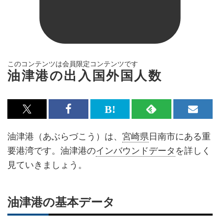
このコンテンツは会員限定コンテンツです
油津港の出入国外国人数
x<br>
Facebook<br>
は
RSS
メ
で
で
て
で
ル
油津港（あぶらづこう）は、
宮崎県
日南市にある重
記
記
な
記
マ
要港湾です。油津港の
インバウンドデータ
を詳しく
事
事
ブ
事
ガ
見ていきましょう。
を
を
ッ
を
登
シ
シ
ク
購
録
ェ
ェ
マ
読
す
油津港の基本データ
ア
ア
ー
す
る