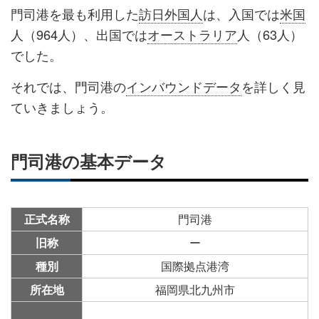
ア
ア
ー
す
る
門司港を最も利用した
訪日外国人
は、入国では
米国
す
す
ク
る
人（964人）、出国では
オーストラリア
人（63人）
る
る
に
でした。
追
それでは、門司港の
インバウンドデータ
を詳しく見
加
ていきましょう。
門司港の基本データ
正式名称
門司港
旧称
ー
種別
国際拠点港湾
所在地
福岡県北九州市