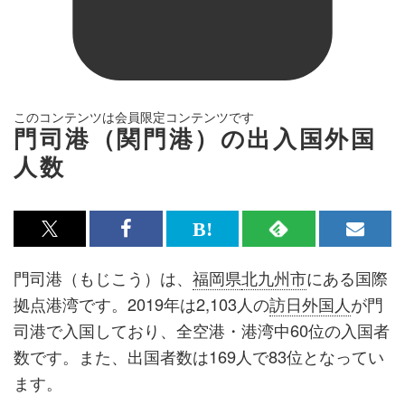
このコンテンツは会員限定コンテンツです
門司港（関門港）の出入国外国
人数
x<br>
Facebook<br>
は
RSS
メ
で
で
て
で
ル
門司港（もじこう）は、
福岡県
北九州市
にある国際
記
記
な
記
マ
拠点港湾です。2019年は2,103人の
訪日外国人
が門
事
事
ブ
事
ガ
司港で入国しており、全空港・港湾中60位の入国者
を
を
ッ
を
登
数です。また、出国者数は169人で83位となってい
シ
シ
ク
購
録
ます。
ェ
ェ
マ
読
す