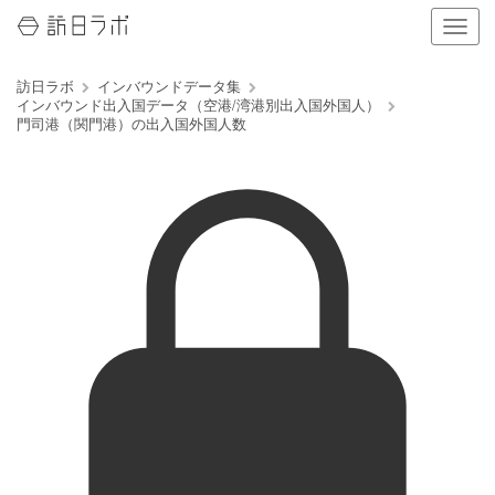
ナ
ビ
ゲ
訪日ラボ
インバウンドデータ集
ー
インバウンド出入国データ（空港/湾港別出入国外国人）
シ
門司港（関門港）の出入国外国人数
ョ
ン
の
表
示
を
切
り
替
え
る