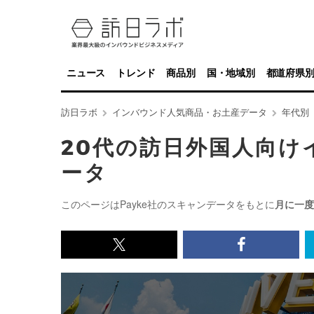
ニュース
トレンド
商品別
国・地域別
都道府県
訪日ラボ
インバウンド人気商品・お土産データ
年代別
20代の訪日外国人向け
ータ
このページはPayke社のスキャンデータをもとに
月に一度
x<br>
Facebook<
で
で
記
記