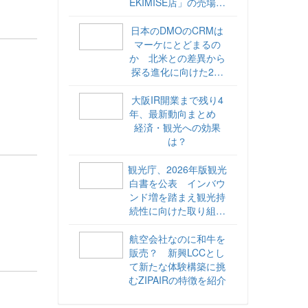
EKIMISE店」の売場づ
くりをレポート
日本のDMOのCRMは
マーケにとどまるの
か 北米との差異から
探る進化に向けた2ス
テップ【ココが違う！
海外DMOのリアル
大阪IR開業まで残り4
vol.6】
年、最新動向まとめ
経済・観光への効果
は？
観光庁、2026年版観光
白書を公表 インバウ
ンド増を踏まえ観光持
続性に向けた取り組み
や旅客税の使途を明記
航空会社なのに和牛を
販売？ 新興LCCとし
て新たな体験構築に挑
むZIPAIRの特徴を紹介