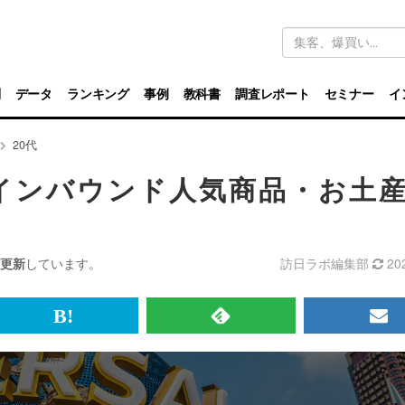
キ
ー
ワ
ー
ド
別
データ
ランキング
事例
教科書
調査レポート
セミナー
イ
検
索
20代
インバウンド人気商品・お土
更新
しています。
訪日ラボ編集部
20
br>
は
RSS
メ
て
で
ル
な
記
マ