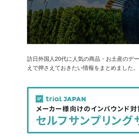
事
事
を
を
シ
シ
ェ
ェ
ア
ア
す
す
訪日外国人20代に人気の商品・お土産のデ
る
る
えで押さえておきたい情報をまとめました。