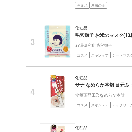
医薬品
皮膚の薬
化粧品
毛穴撫子 お米のマスク(10
石澤研究所
毛穴撫子
コスメ
スキンケア
シートマス
化粧品
サナ なめらか本舗 目元ふっ
常盤薬品工業
なめらか本舗
コスメ
スキンケア
アイクリー
化粧品