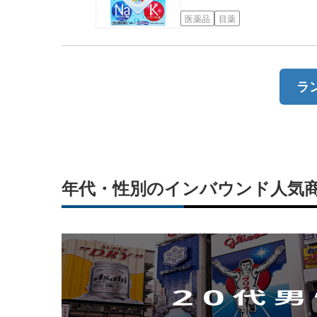
医薬品
目薬
ラ
年代・性別のインバウンド人気