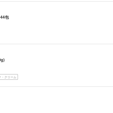
44包
g)
ク・クリーム