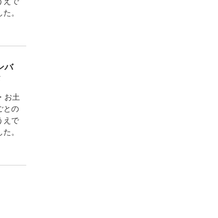
うえで
した。
ンバ
タ
・お土
ごとの
うえで
した。