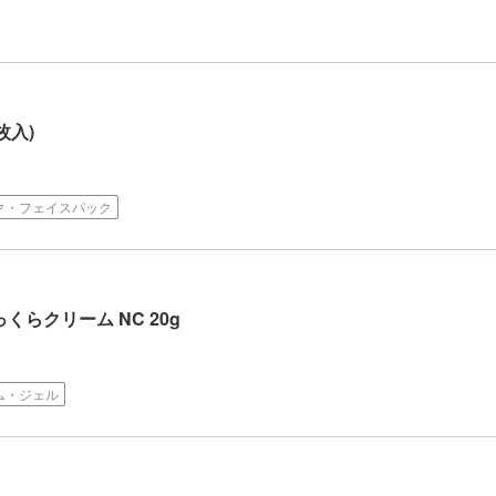
枚入)
ク・フェイスパック
くらクリーム NC 20g
ム・ジェル