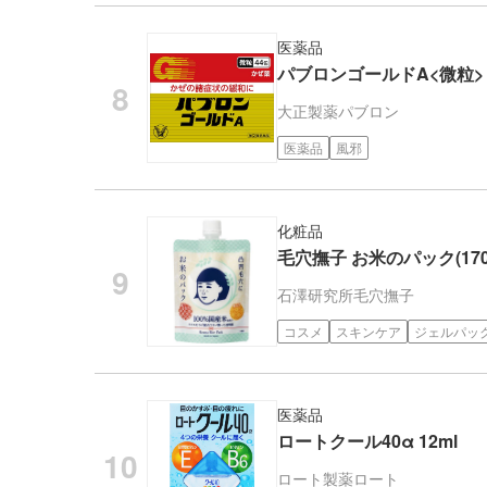
医薬品
パブロンゴールドA<微粒> 
大正製薬
パブロン
医薬品
風邪
化粧品
毛穴撫子 お米のパック(170
石澤研究所
毛穴撫子
コスメ
スキンケア
ジェルパッ
医薬品
ロートクール40α 12ml
ロート製薬
ロート