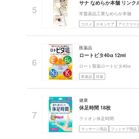
サナ なめらか本舗 リンクル
常盤薬品工業
なめらか本舗
コスメ
スキンケア
アイクリー
医薬品
ロートビタ40α 12ml
ロート製薬
ロートビタ40α
医薬品
目薬
健康
休足時間 18枚
ライオン
休足時間
マッサージ用品
フットケア用品