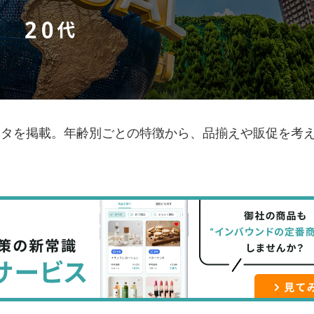
ブ
事
ガ
ッ
を
登
ク
購
録
マ
読
す
ー
す
る
ク
る
ータを掲載。年齢別ごとの特徴から、品揃えや販促を考
に
追
加