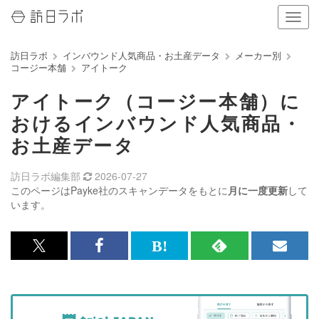
ナ
ビ
ゲ
訪日ラボ
インバウンド人気商品・お土産データ
メーカー別
ー
コージー本舗
アイトーク
シ
ョ
アイトーク（コージー本舗）に
ン
の
おけるインバウンド人気商品・
表
お土産データ
示
を
切
訪日ラボ編集部
2026-07-27
り
このページはPayke社のスキャンデータをもとに
月に一度更新
して
替
います。
え
る
x<br>
Facebook<br>
は
RSS
メ
で
で
て
で
ル
記
記
な
記
マ