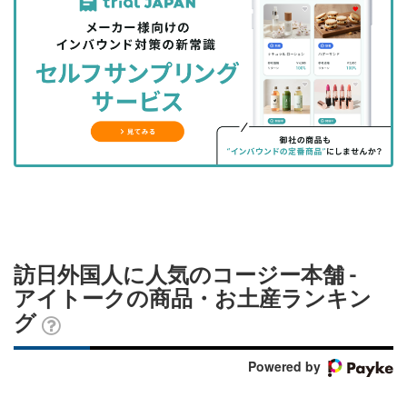
事
事
ブ
事
ガ
を
を
ッ
を
登
シ
シ
ク
購
録
ェ
ェ
マ
読
す
ア
ア
ー
す
る
す
す
ク
る
る
る
に
追
加
訪日外国人に人気のコージー本舗 -
アイトークの商品・お土産ランキン
グ
Powered by