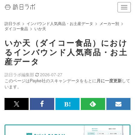
ナ
ビ
ゲ
訪日ラボ
インバウンド人気商品・お土産データ
メーカー別
ー
ダイコー食品
いか天
シ
ョ
いか天（ダイコー食品）におけ
ン
の
るインバウンド人気商品・お土
表
産データ
示
を
切
訪日ラボ編集部
2026-07-27
り
このページはPayke社のスキャンデータをもとに
月に一度更新
して
替
います。
え
る
x<br>
Facebook<br>
は
RSS
メ
で
で
て
で
ル
記
記
な
記
マ