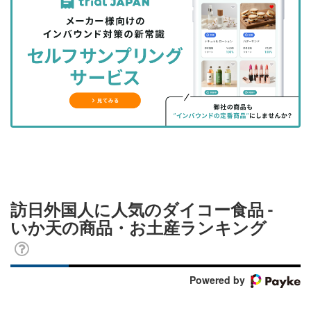
事
事
ブ
事
ガ
を
を
ッ
を
登
シ
シ
ク
購
録
ェ
ェ
マ
読
す
ア
ア
ー
す
る
す
す
ク
る
る
る
に
追
加
訪日外国人に人気のダイコー食品 -
いか天の商品・お土産ランキング
Powered by