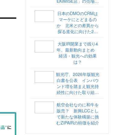
EKIMISE店」の売場づ
くりをレポート
日本のDMOのCRMは
マーケにとどまるの
か 北米との差異から
探る進化に向けた2ス
テップ【ココが違う！
海外DMOのリアル
大阪IR開業まで残り4
vol.6】
年、最新動向まとめ
経済・観光への効果
は？
観光庁、2026年版観光
白書を公表 インバウ
ンド増を踏まえ観光持
続性に向けた取り組み
や旅客税の使途を明記
航空会社なのに和牛を
販売？ 新興LCCとし
て新たな体験構築に挑
むZIPAIRの特徴を紹介