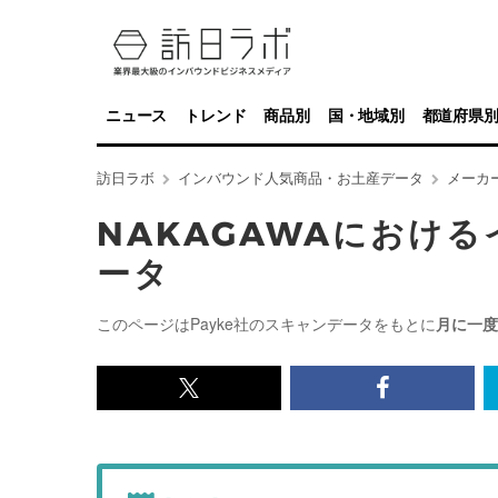
ニュース
トレンド
商品別
国・地域別
都道府県
訪日ラボ
インバウンド人気商品・お土産データ
メーカ
NAKAGAWAにおけ
ータ
このページはPayke社のスキャンデータをもとに
月に一度
x<br>
Facebook<
で
で
記
記