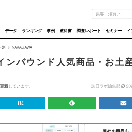
キ
ー
ワ
ー
ド
別
データ
ランキング
事例
教科書
調査レポート
セミナー
イ
検
索
ー別
NAKAGAWA
るインバウンド人気商品・お土
更新
しています。
訪日ラボ編集部
20
br>
は
RSS
メ
て
で
ル
な
記
マ