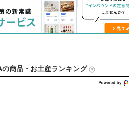
ブ
事
ガ
ッ
を
登
ク
購
録
マ
読
す
ー
す
る
ク
る
に
追
WAの商品・お土産ランキング
加
Powered by