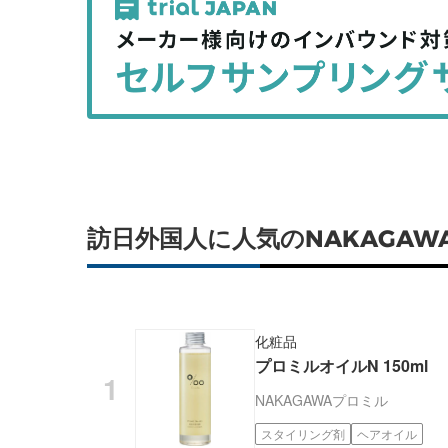
事
事
を
を
シ
シ
ェ
ェ
ア
ア
す
す
る
る
訪日外国人に人気のNAKAGA
化粧品
プロミルオイルN 150ml
NAKAGAWA
プロミル
スタイリング剤
ヘアオイル