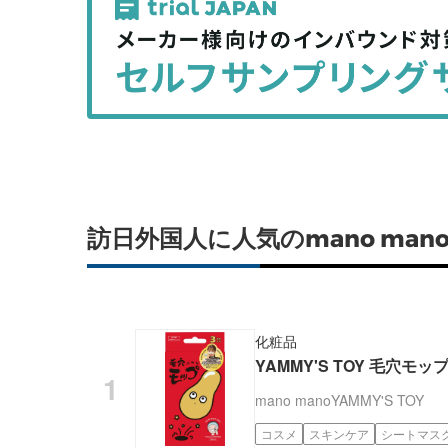
事
事
を
を
シ
シ
ェ
ェ
ア
ア
す
す
る
る
訪日外国人に人気のmano ma
化粧品
YAMMY'S TOY 毛穴モッ
mano mano
YAMMY'S TOY
コスメ
スキンケア
シートマス