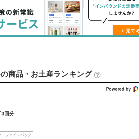
ブ
事
ガ
ッ
を
登
ク
購
録
マ
読
す
ー
す
る
ク
る
に
追
noの商品・お土産ランキング
加
Powered by
プ 3回分
ク・フェイスパック