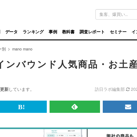
キ
ー
ワ
ー
ド
別
データ
ランキング
事例
教科書
調査レポート
セミナー
イ
検
索
ー別
mano mano
けるインバウンド人気商品・お土
更新
しています。
訪日ラボ編集部
20
br>
は
RSS
メ
て
で
ル
な
記
マ