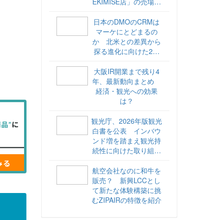
EKIMISE店」の売場づ
くりをレポート
日本のDMOのCRMは
マーケにとどまるの
か 北米との差異から
探る進化に向けた2ス
テップ【ココが違う！
海外DMOのリアル
大阪IR開業まで残り4
vol.6】
年、最新動向まとめ
経済・観光への効果
は？
観光庁、2026年版観光
白書を公表 インバウ
ンド増を踏まえ観光持
続性に向けた取り組み
や旅客税の使途を明記
航空会社なのに和牛を
販売？ 新興LCCとし
て新たな体験構築に挑
むZIPAIRの特徴を紹介