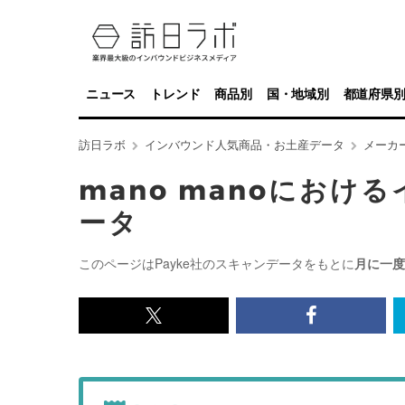
ニュース
トレンド
商品別
国・地域別
都道府県
訪日ラボ
インバウンド人気商品・お土産データ
メーカ
mano manoにお
ータ
このページはPayke社のスキャンデータをもとに
月に一度
x<br>
Facebook<
で
で
記
記