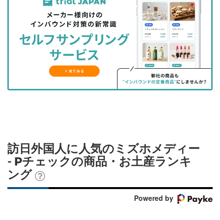
事
事
ブ
事
ガ
を
を
ッ
を
登
シ
シ
ク
購
録
ェ
ェ
マ
読
す
ア
ア
ー
す
る
す
す
ク
る
る
る
に
追
加
訪日外国人に人気のミズホメディー
- Pチェックの商品・お土産ランキ
ング
Powered by