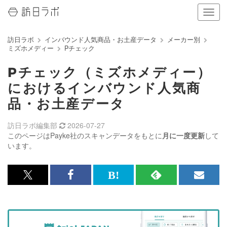
ナ
ビ
ゲ
訪日ラボ
インバウンド人気商品・お土産データ
メーカー別
ー
ミズホメディー
Pチェック
シ
ョ
Pチェック（ミズホメディー）
ン
の
におけるインバウンド人気商
表
品・お土産データ
示
を
切
訪日ラボ編集部
2026-07-27
り
このページはPayke社のスキャンデータをもとに
月に一度更新
して
替
います。
え
る
x<br>
Facebook<br>
は
RSS
メ
で
で
て
で
ル
記
記
な
記
マ