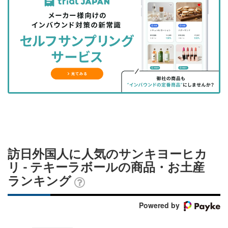
事
事
ブ
事
ガ
を
を
ッ
を
登
シ
シ
ク
購
録
ェ
ェ
マ
読
す
ア
ア
ー
す
る
す
す
ク
る
る
る
に
追
加
訪日外国人に人気のサンキヨーヒカ
リ - テキーラボールの商品・お土産
ランキング
Powered by