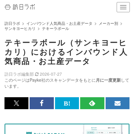
ナ
ビ
ゲ
訪日ラボ
インバウンド人気商品・お土産データ
メーカー別
ー
サンキヨーヒカリ
テキーラボール
シ
ョ
テキーラボール（サンキヨーヒ
ン
の
カリ）におけるインバウンド人
表
気商品・お土産データ
示
を
切
訪日ラボ編集部
2026-07-27
り
このページはPayke社のスキャンデータをもとに
月に一度更新
して
替
います。
え
る
x<br>
Facebook<br>
は
RSS
メ
で
で
て
で
ル
記
記
な
記
マ