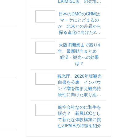
EKIMISE店」の売場づ
くりをレポート
日本のDMOのCRMは
マーケにとどまるの
か 北米との差異から
探る進化に向けた2ス
テップ【ココが違う！
海外DMOのリアル
大阪IR開業まで残り4
vol.6】
年、最新動向まとめ
経済・観光への効果
は？
観光庁、2026年版観光
白書を公表 インバウ
ンド増を踏まえ観光持
続性に向けた取り組み
や旅客税の使途を明記
航空会社なのに和牛を
販売？ 新興LCCとし
て新たな体験構築に挑
むZIPAIRの特徴を紹介