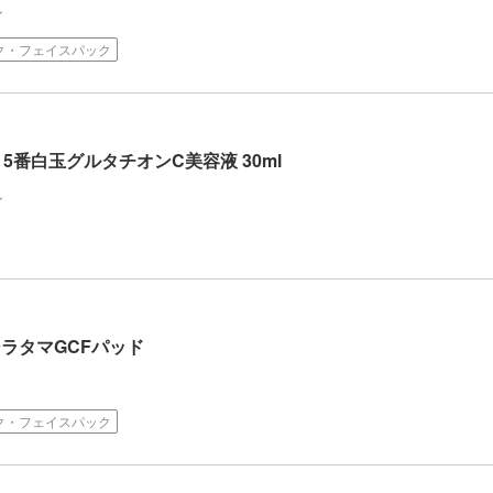
ン
ク・フェイスパック
n 5番白玉グルタチオンC美容液 30ml
ン
ンシラタマGCFパッド
ク・フェイスパック