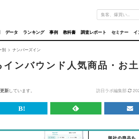
キ
ー
ワ
ー
ド
別
データ
ランキング
事例
教科書
調査レポート
セミナー
イ
検
索
ー別
ナンバーズイン
るインバウンド人気商品・お土
更新
しています。
訪日ラボ編集部
20
br>
は
RSS
メ
て
で
ル
な
記
マ