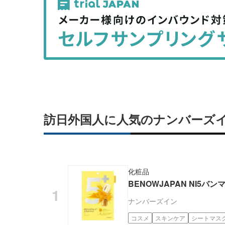
事
事
を
を
シ
シ
ェ
ェ
ア
ア
す
す
る
る
訪日外国人に人気のナンバーズ
化粧品
BENOWJAPAN NI5バ
ナンバーズイン
コスメ
スキンケア
シートマス