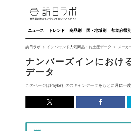
ニュース
トレンド
商品別
国・地域別
都道府県
訪日ラボ
インバウンド人気商品・お土産データ
メーカ
ナンバーズインにおけ
データ
このページはPayke社のスキャンデータをもとに
月に一度
x<br>
Facebook<
で
で
記
記