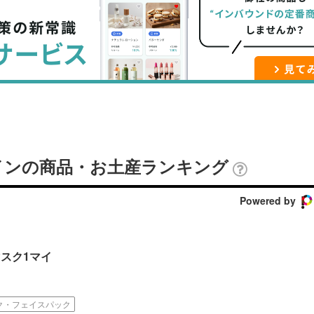
ブ
事
ガ
ッ
を
登
ク
購
録
マ
読
す
ー
す
る
ク
る
に
追
インの商品・お土産ランキング
加
Powered by
ンマスク1マイ
ク・フェイスパック