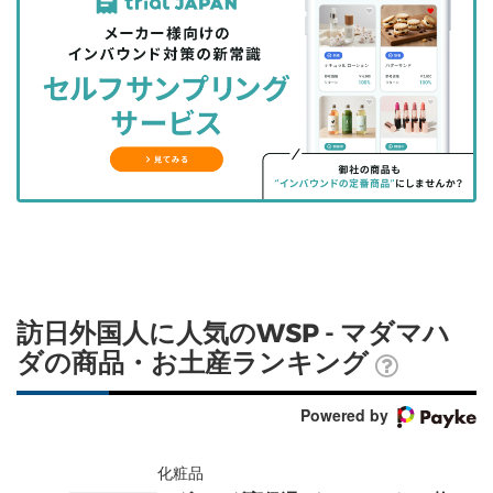
事
事
ブ
事
ガ
を
を
ッ
を
登
シ
シ
ク
購
録
ェ
ェ
マ
読
す
ア
ア
ー
す
る
す
す
ク
る
る
る
に
追
加
訪日外国人に人気のWSP - マダマハ
ダの商品・お土産ランキング
Powered by
化粧品