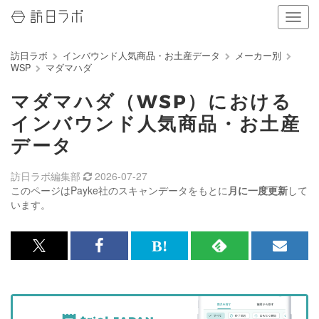
ナ
ビ
ゲ
訪日ラボ
インバウンド人気商品・お土産データ
メーカー別
ー
WSP
マダマハダ
シ
ョ
マダマハダ（WSP）における
ン
の
インバウンド人気商品・お土産
表
データ
示
を
切
訪日ラボ編集部
2026-07-27
り
このページはPayke社のスキャンデータをもとに
月に一度更新
して
替
います。
え
る
x<br>
Facebook<br>
は
RSS
メ
で
で
て
で
ル
記
記
な
記
マ