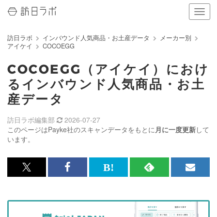
ナ
ビ
ゲ
訪日ラボ
インバウンド人気商品・お土産データ
メーカー別
ー
アイケイ
COCOEGG
シ
ョ
COCOEGG（アイケイ）におけ
ン
の
るインバウンド人気商品・お土
表
産データ
示
を
切
訪日ラボ編集部
2026-07-27
り
このページはPayke社のスキャンデータをもとに
月に一度更新
して
替
います。
え
る
x<br>
Facebook<br>
は
RSS
メ
で
で
て
で
ル
記
記
な
記
マ