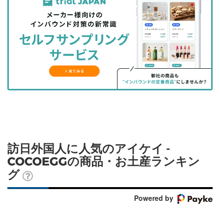
事
事
ブ
事
ガ
を
を
ッ
を
登
シ
シ
ク
購
録
ェ
ェ
マ
読
す
ア
ア
ー
す
る
す
す
ク
る
る
る
に
追
加
訪日外国人に人気のアイケイ -
COCOEGGの商品・お土産ランキン
グ
Powered by