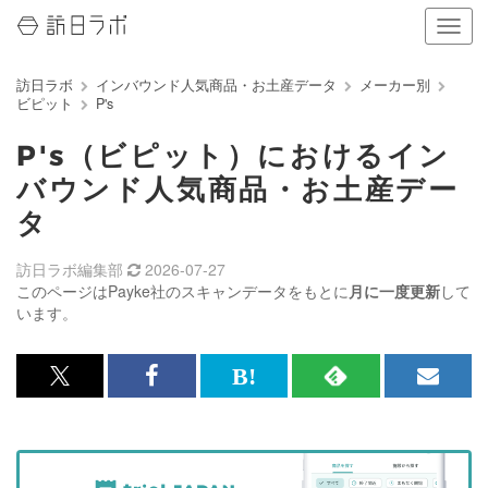
ナ
ビ
ゲ
訪日ラボ
インバウンド人気商品・お土産データ
メーカー別
ー
ビピット
P's
シ
ョ
P's（ビピット）におけるイン
ン
の
バウンド人気商品・お土産デー
表
タ
示
を
切
訪日ラボ編集部
2026-07-27
り
このページはPayke社のスキャンデータをもとに
月に一度更新
して
替
います。
え
る
x<br>
Facebook<br>
は
RSS
メ
で
で
て
で
ル
記
記
な
記
マ