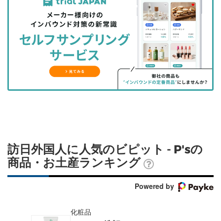
事
事
ブ
事
ガ
を
を
ッ
を
登
シ
シ
ク
購
録
ェ
ェ
マ
読
す
ア
ア
ー
す
る
す
す
ク
る
る
る
に
追
加
訪日外国人に人気のビピット - P'sの
商品・お土産ランキング
Powered by
化粧品