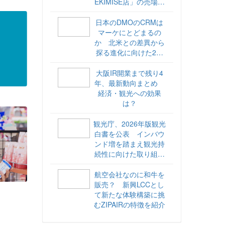
EKIMISE店」の売場づ
くりをレポート
日本のDMOのCRMは
マーケにとどまるの
か 北米との差異から
探る進化に向けた2ス
テップ【ココが違う！
海外DMOのリアル
大阪IR開業まで残り4
vol.6】
年、最新動向まとめ
経済・観光への効果
は？
観光庁、2026年版観光
白書を公表 インバウ
ンド増を踏まえ観光持
続性に向けた取り組み
や旅客税の使途を明記
航空会社なのに和牛を
販売？ 新興LCCとし
て新たな体験構築に挑
むZIPAIRの特徴を紹介