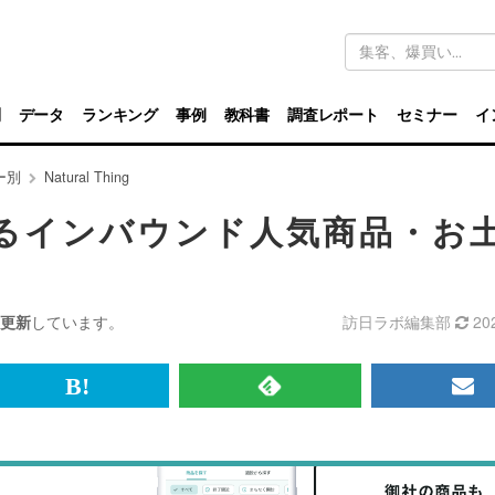
キ
ー
ワ
ー
ド
別
データ
ランキング
事例
教科書
調査レポート
セミナー
イ
検
索
ー別
Natural Thing
におけるインバウンド人気商品・お
更新
しています。
訪日ラボ編集部
20
br>
は
RSS
メ
て
で
ル
な
記
マ