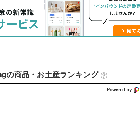
ブ
事
ガ
ッ
を
登
ク
購
録
マ
読
す
ー
す
る
ク
る
に
追
hingの商品・お土産ランキング
加
Powered by