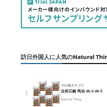
事
事
を
を
シ
シ
ェ
ェ
ア
ア
す
す
る
る
訪日外国人に人気のNatural T
その他カテゴリ
自然石鹸 馬油 dk-2 dk-3
Natural Thing