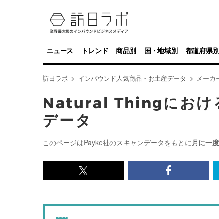
ニュース
トレンド
商品別
国・地域別
都道府県
訪日ラボ
インバウンド人気商品・お土産データ
メーカ
Natural Thing
データ
このページはPayke社のスキャンデータをもとに
月に一度
x<br>
Facebook<
で
で
記
記