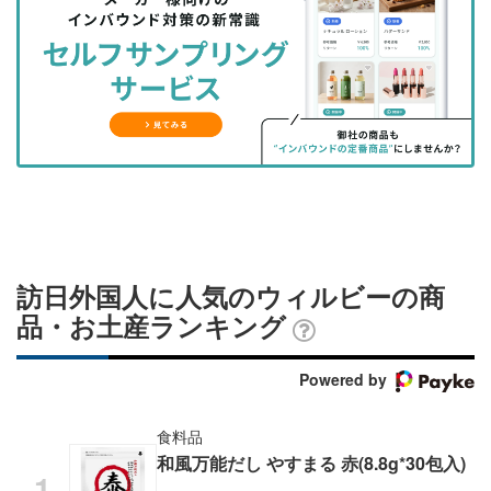
を
を
ッ
を
登
シ
シ
ク
購
録
ェ
ェ
マ
読
す
ア
ア
ー
す
る
す
す
ク
る
る
る
に
追
加
訪日外国人に人気のウィルビーの商
品・お土産ランキング
Powered by
食料品
和風万能だし やすまる 赤(8.8g*30包入)