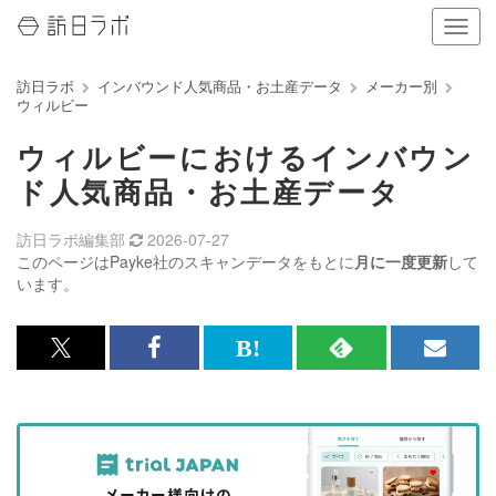
ナ
ビ
ゲ
訪日ラボ
インバウンド人気商品・お土産データ
メーカー別
ー
ウィルビー
シ
ョ
ウィルビーにおけるインバウン
ン
の
ド人気商品・お土産データ
表
示
訪日ラボ編集部
2026-07-27
を
このページはPayke社のスキャンデータをもとに
月に一度更新
して
切
います。
り
替
え
x<br>
Facebook<br>
は
RSS
メ
る
で
で
て
で
ル
記
記
な
記
マ
事
事
ブ
事
ガ