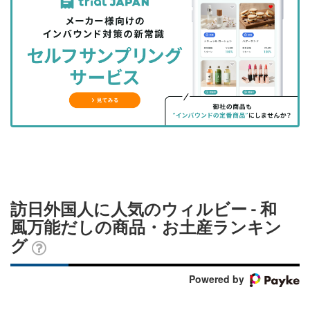
事
事
ブ
事
ガ
を
を
ッ
を
登
シ
シ
ク
購
録
ェ
ェ
マ
読
す
ア
ア
ー
す
る
す
す
ク
る
る
る
に
追
加
訪日外国人に人気のウィルビー - 和
風万能だしの商品・お土産ランキン
グ
Powered by