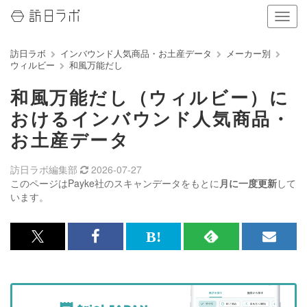
ナ
ビ
ゲ
訪日ラボ
インバウンド人気商品・お土産データ
メーカー別
ー
ウィルビー
和風万能だし
シ
ョ
和風万能だし（ウィルビー）に
ン
の
おけるインバウンド人気商品・
表
お土産データ
示
を
切
訪日ラボ編集部
2026-07-27
り
このページはPayke社のスキャンデータをもとに
月に一度更新
して
替
います。
え
る
x<br>
Facebook<br>
は
RSS
メ
で
で
て
で
ル
記
記
な
記
マ