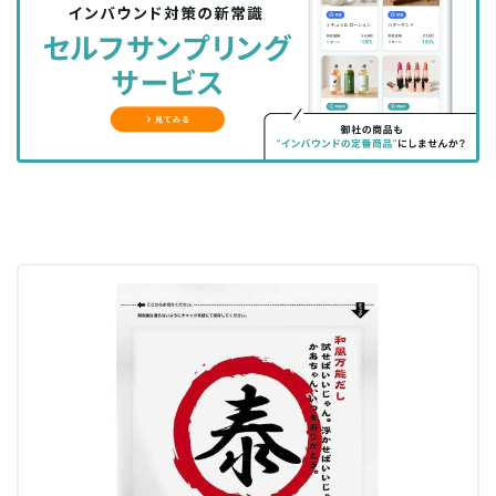
シ
シ
ク
購
録
ェ
ェ
マ
読
す
ア
ア
ー
す
る
す
す
ク
る
る
る
に
追
加