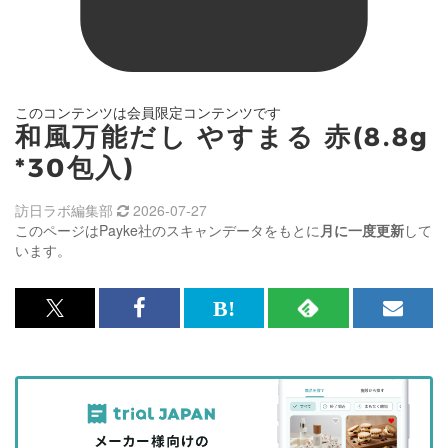
このコンテンツは会員限定コンテンツです
和風万能だし やすまる 赤(8.8g
*30包入)
訪日ラボ編集部
2026-07-27
このページはPayke社のスキャンデータをもとに
月に一度更新
して
います。
x<br>
Facebook<br>
は
RSS
メ
で
で
て
で
ル
記
記
な
記
マ
事
事
ブ
事
ガ
を
を
ッ
を
登