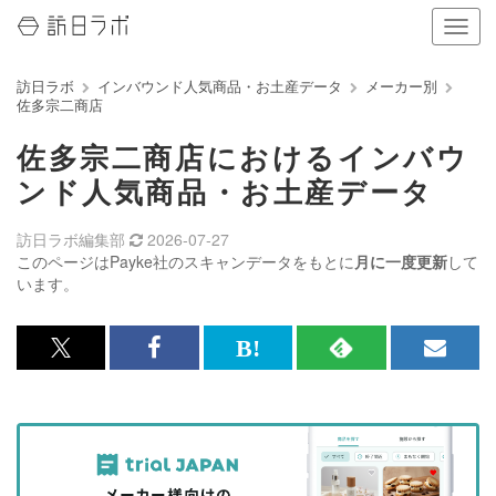
ナ
ビ
ゲ
訪日ラボ
インバウンド人気商品・お土産データ
メーカー別
ー
佐多宗二商店
シ
ョ
佐多宗二商店におけるインバウ
ン
の
ンド人気商品・お土産データ
表
示
訪日ラボ編集部
2026-07-27
を
このページはPayke社のスキャンデータをもとに
月に一度更新
して
切
います。
り
替
え
x<br>
Facebook<br>
は
RSS
メ
る
で
で
て
で
ル
記
記
な
記
マ
事
事
ブ
事
ガ