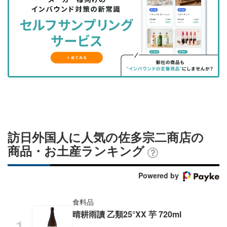
を
を
ッ
を
登
シ
シ
ク
購
録
ェ
ェ
マ
読
す
ア
ア
ー
す
る
す
す
ク
る
る
る
に
追
加
訪日外国人に人気の佐多宗二商店の
商品・お土産ランキング
Powered by
食料品
晴耕雨讀 乙類25°XX 芋 720ml