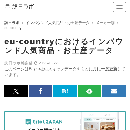
ナ
ビ
ゲ
訪日ラボ
インバウンド人気商品・お土産データ
メーカー別
ー
eu-country
シ
ョ
eu-countryにおけるインバウ
ン
の
ンド人気商品・お土産データ
表
示
訪日ラボ編集部
2026-07-27
を
このページはPayke社のスキャンデータをもとに
月に一度更新
して
切
います。
り
替
え
x<br>
Facebook<br>
は
RSS
メ
る
で
で
て
で
ル
記
記
な
記
マ
事
事
ブ
事
ガ