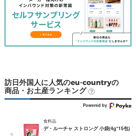
を
を
ッ
を
登
シ
シ
ク
購
録
ェ
ェ
マ
読
す
ア
ア
ー
す
る
す
す
ク
る
る
る
に
追
加
訪日外国人に人気のeu-countryの
商品・お土産ランキング
Powered by
食料品
デ・ルーチャ ストロング 小袋(4g*15包)