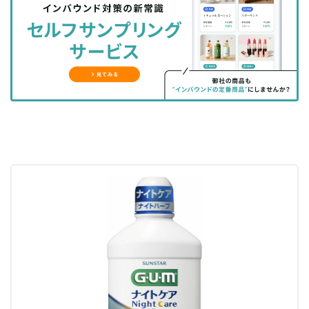
シ
シ
ク
購
録
ェ
ェ
マ
読
す
ア
ア
ー
す
る
す
す
ク
る
る
る
に
追
加