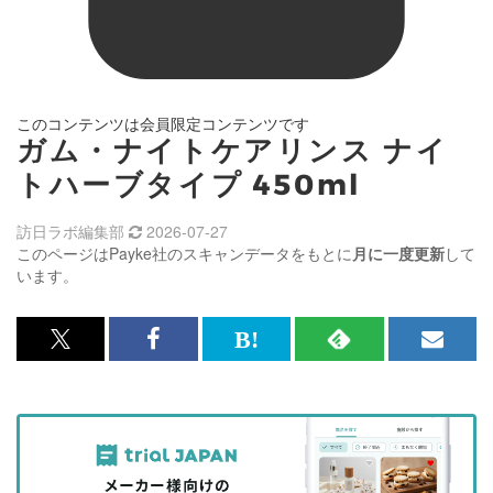
このコンテンツは会員限定コンテンツです
ガム・ナイトケアリンス ナイ
トハーブタイプ 450ml
訪日ラボ編集部
2026-07-27
このページはPayke社のスキャンデータをもとに
月に一度更新
して
います。
x<br>
Facebook<br>
は
RSS
メ
で
で
て
で
ル
記
記
な
記
マ
事
事
ブ
事
ガ
を
を
ッ
を
登