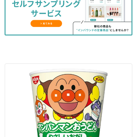
ェ
ェ
マ
読
す
ア
ア
ー
す
る
す
す
ク
る
る
る
に
追
加