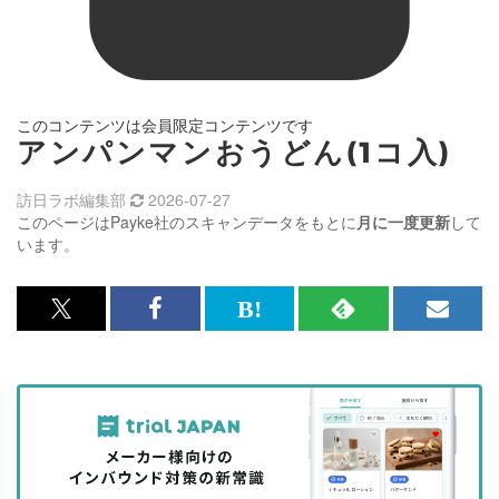
このコンテンツは会員限定コンテンツです
アンパンマンおうどん(1コ入)
訪日ラボ編集部
2026-07-27
このページはPayke社のスキャンデータをもとに
月に一度更新
して
います。
x<br>
Facebook<br>
は
RSS
メ
で
で
て
で
ル
記
記
な
記
マ
事
事
ブ
事
ガ
を
を
ッ
を
登
シ
シ
ク
購
録