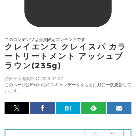
このコンテンツは会員限定コンテンツです
クレイエンス クレイスパ カラ
ートリートメント アッシュブ
ラウン(235g)
訪日ラボ編集部
2026-07-27
このページはPayke社のスキャンデータをもとに
月に一度更新
して
います。
x<br>
Facebook<br>
は
RSS
メ
で
で
て
で
ル
記
記
な
記
マ