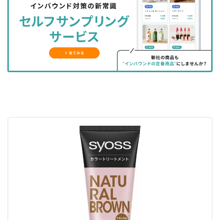
シ
シ
ク
購
録
ェ
ェ
マ
読
す
ア
ア
ー
す
る
す
す
ク
る
る
る
に
追
加