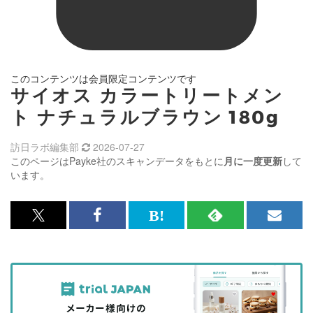
このコンテンツは会員限定コンテンツです
サイオス カラートリートメン
ト ナチュラルブラウン 180g
訪日ラボ編集部
2026-07-27
このページはPayke社のスキャンデータをもとに
月に一度更新
して
います。
x<br>
Facebook<br>
は
RSS
メ
で
で
て
で
ル
記
記
な
記
マ
事
事
ブ
事
ガ
を
を
ッ
を
登