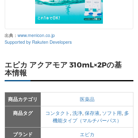
出典：
www.menicon.co.jp
Supported by Rakuten Developers
エピカ アクアモア 310mL×2Pの基
本情報
商品カテゴリ
医薬品
商品タグ
コンタクト
,
洗浄
,
保存液
,
ソフト用
,
多
機能タイプ（マルチパーパス）
ブランド
エピカ