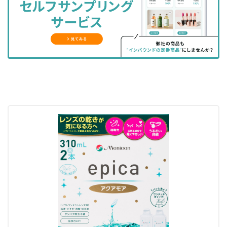
ェ
ェ
マ
読
す
ア
ア
ー
す
る
す
す
ク
る
る
る
に
追
加