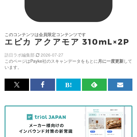
このコンテンツは会員限定コンテンツです
エピカ アクアモア 310mL×2P
訪日ラボ編集部
2026-07-27
このページはPayke社のスキャンデータをもとに
月に一度更新
して
います。
x<br>
Facebook<br>
は
RSS
メ
で
で
て
で
ル
記
記
な
記
マ
事
事
ブ
事
ガ
を
を
ッ
を
登
シ
シ
ク
購
録