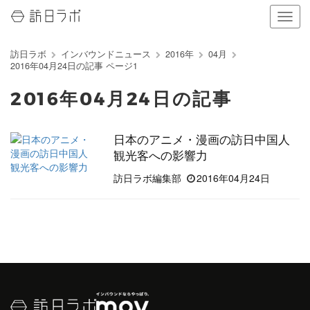
ナ
ビ
ゲ
訪日ラボ
インバウンドニュース
2016年
04月
ー
2016年04月24日の記事 ページ1
シ
ョ
2016年04月24日の記事
ン
の
表
日本のアニメ・漫画の訪日中国人
示
観光客への影響力
を
切
訪日ラボ編集部
2016年04月24日
り
替
え
る