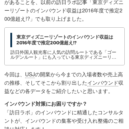
があることを、以前の訪日ラボ記事「東京ディズニ
ーリゾートのインバウンド収益は2016年度で推定2
00億超え!?」でも取り上げました。
東京ディズニーリゾートのインバウンド収益は
2016年度で推定200億超え!?
訪日外国人観光客に人気の訪問ルートである「ゴー
ルデンルート」にも入っている東京ディズニーリゾ
ート。今回はオリエンタルランドが発表するゲスト
プロフィールから、東京ディズニーリゾートのイン
バウンド収益を見てみます。 目次訪日外国人の来場
今回は、
USJ
の開業から今までの入場者数や売上高
者比率は近年増加傾向訪日外国人来園ゲスト数は、
たった4年で倍の160万人弱まで急増インバウンド収
の推移、そしてそこから割り出した
インバウンド
収
益も4年で倍の172億円（推定）順調に伸びていけば
益などの各データをご紹介したいと思います。
2016年のインバウンド収益200億超えも可能まと
め：インバウンドにおける「定番化」することの重
要性訪日外国人の来場...
インバウンド対策にお困りですか？
「訪日ラボ」のインバウンドに精通したコンサルタ
ントが、インバウンドの集客や受け入れ整備のご相
談に対応します！