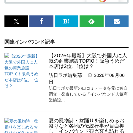
x<br>
Facebook<br>
は
RSS
メ
で
で
て
で
ル
関連インバウンド記事
記
記
な
記
マ
事
事
ブ
事
ガ
【2026年最新】大阪で外国人に人
を
を
ッ
を
登
気の商業施設TOP10！阪急うめだ
本店は2位、1位は？
シ
シ
ク
購
録
訪日ラボ編集部
2026年08月06
ェ
ェ
マ
読
す
日
訪日ラボが最新の口コミデータを元に独自
ア
ア
ー
す
る
調査・発表している『インバウンド人気商
す
す
ク
る
業施設...
る
る
に
追
夏の風物詩・盆踊りを楽しめるお
加
祭りなど各地の伝統行事が目白押
し インバウンド観光客も訪れる