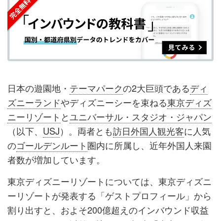
シ
シ
ク
購
録
ェ
ェ
マ
読
す
ア
ア
ー
す
る
す
す
ク
る
る
る
に
追
日本の遊園地・
テーマパーク
の2大巨頭である
ディ
加
ズニーランド
やディズニーシーを束ねる
東京ディズ
ニーリゾート
と
ユニバーサル・スタジオ・ジャパン
（以下、
USJ
）。両者とも
訪日外国人観光客
に人気
の
ゴールデンルート
圏内に所属し、近年外国人来園
者数が増加しています。
東京ディズニーリゾートについては、東京ディズニ
ーリゾートが発表する「ゲストプロフィール」から
割り出すと、およそ200億超えのインバウンド収益