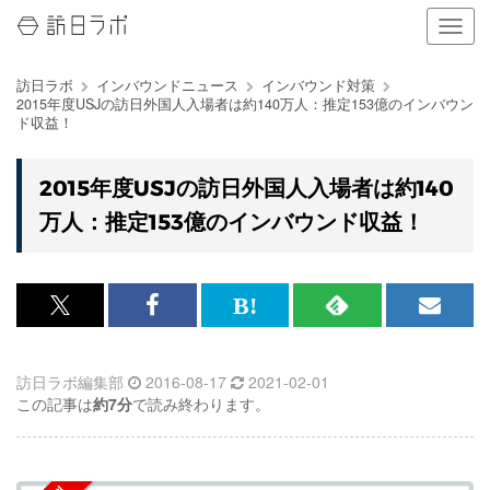
ナ
ビ
ゲ
訪日ラボ
インバウンドニュース
インバウンド対策
ー
2015年度USJの訪日外国人入場者は約140万人：推定153億のインバウン
シ
ド収益！
ョ
ン
の
2015年度USJの訪日外国人入場者は約140
表
万人：推定153億のインバウンド収益！
示
を
切
り
替
x<br>
Facebook<br>
は
RSS
メ
え
で
で
て
で
ル
る
訪日ラボ編集部
2016-08-17
2021-02-01
記
記
な
記
マ
この記事は
約7分
で読み終わります。
事
事
ブ
事
ガ
を
を
ッ
を
登