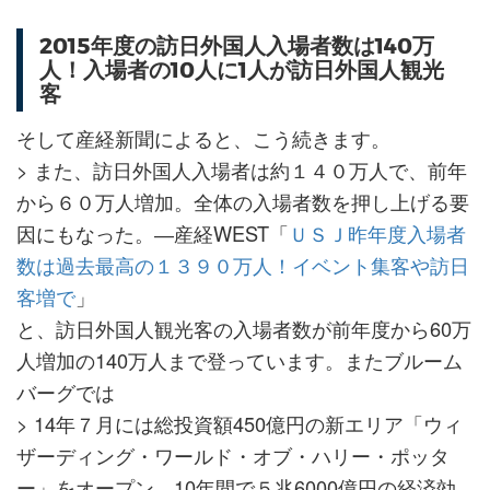
2015年度の訪日外国人入場者数は140万
人！入場者の10人に1人が訪日外国人観光
客
そして産経新聞によると、こう続きます。
> また、訪日外国人入場者は約１４０万人で、前年
から６０万人増加。全体の入場者数を押し上げる要
因にもなった。―産経WEST「
ＵＳＪ昨年度入場者
数は過去最高の１３９０万人！イベント集客や訪日
客増で
」
と、訪日外国人観光客の入場者数が前年度から60万
人増加の140万人まで登っています。またブルーム
バーグでは
> 14年７月には総投資額450億円の新エリア「ウィ
ザーディング・ワールド・オブ・ハリー・ポッタ
ー」をオープン、10年間で５兆6000億円の経済効