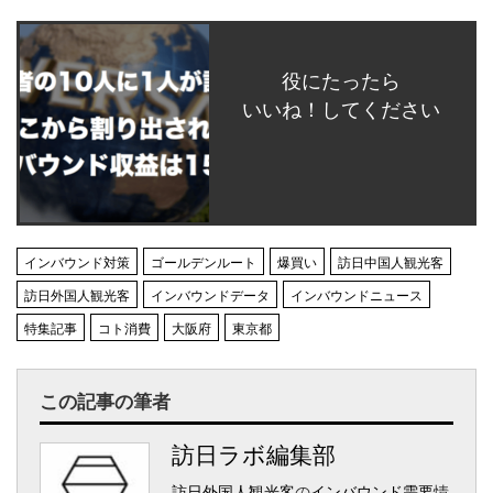
役にたったら
いいね！してください
インバウンド対策
ゴールデンルート
爆買い
訪日中国人観光客
訪日外国人観光客
インバウンドデータ
インバウンドニュース
特集記事
コト消費
大阪府
東京都
この記事の筆者
訪日ラボ編集部
訪日外国人観光客
の
インバウンド需要
情