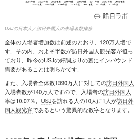
USJの日本人／訪日外国人の来場者数推移
全体の入場者増加数は前述のとおり、120万人増で
す。その内、およそ半数が
訪日外国人観光客
が担っ
ており、昨今の
USJ
の好調ぶりの裏に
インバウンド
需要
があることは明らかです。
また、入場者全体数1390万人に対しての
訪日外国人
入場者数が140万人ですので、入場者の
訪日外国人
率は10.07％。
USJ
を訪れる人の10人に1人が
訪日外
国人観光客
であるという驚異的な数字となります。