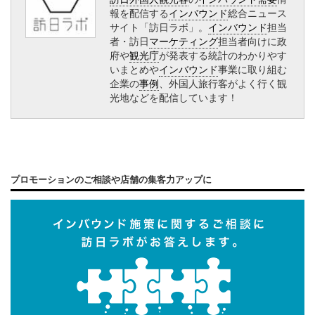
報を配信する
インバウンド
総合ニュース
サイト「訪日ラボ」。
インバウンド
担当
者・訪日
マーケティング
担当者向けに政
府や
観光庁
が発表する統計のわかりやす
いまとめや
インバウンド
事業に取り組む
企業の
事例
、外国人旅行客がよく行く観
光地などを配信しています！
プロモーションのご相談や店舗の集客力アップに