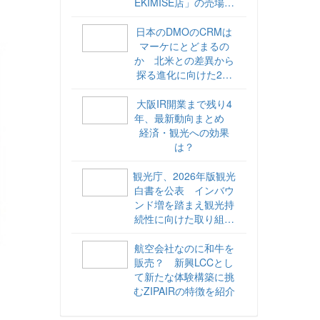
EKIMISE店」の売場づ
くりをレポート
日本のDMOのCRMは
マーケにとどまるの
か 北米との差異から
探る進化に向けた2ス
テップ【ココが違う！
海外DMOのリアル
大阪IR開業まで残り4
vol.6】
年、最新動向まとめ
経済・観光への効果
は？
観光庁、2026年版観光
白書を公表 インバウ
ンド増を踏まえ観光持
続性に向けた取り組み
や旅客税の使途を明記
航空会社なのに和牛を
販売？ 新興LCCとし
て新たな体験構築に挑
むZIPAIRの特徴を紹介