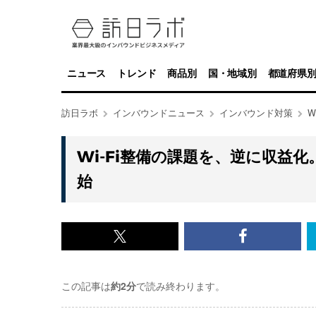
ニュース
トレンド
商品別
国・地域別
都道府県
訪日ラボ
インバウンドニュース
インバウンド対策
Wi-Fi整備の課題を、逆に収益
始
x<br>
Facebook<
で
で
この記事は
約2分
で読み終わります。
記
記
事
事