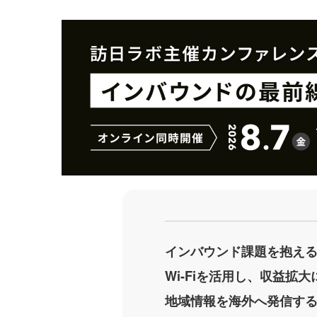
を
を
シ
シ
ェ
ェ
ア
ア
す
す
る
る
インバウンド課題を抱え
Wi-Fiを活用し、収益拡
地域情報を海外へ発信す