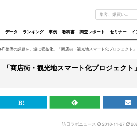
キ
ー
ワ
ー
ド
別
データ
ランキング
事例
教科書
調査レポート
セミナー
イ
検
索
Wi-Fi整備の課題を、逆に収益化。「商店街・観光地スマート化プロジェクト
化。「商店街・観光地スマート化プロジェクト
br>
は
RSS
メ
て
で
ル
訪日ラボニュース
2018-11-27
20
な
記
マ
ブ
事
ガ