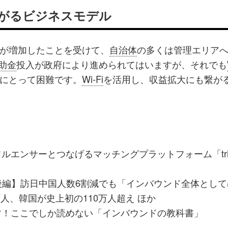
繋がるビジネスモデル
が増加したことを受けて、
自治体
の多くは管理エリア
助金
投入が政府により進められてはいますが、それでも
にとって困難です。
Wi-Fi
を活用し、収益拡大にも繋が
エンサーとつなげるマッチングプラットフォーム「tria
月後編】訪日中国人数6割減でも「インバウンド全体とし
8万人、韓国が史上初の110万人超え ほか
す！ここでしか読めない「インバウンドの教科書」