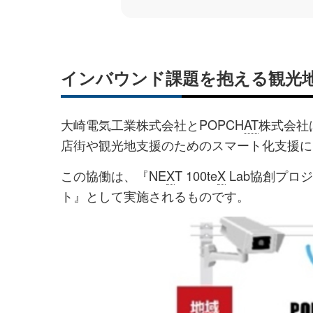
インバウンド課題を抱える観光
大崎電気工業株式会社とPOPCH
AT
株式会社は
店街や観光地支援のためのスマート化支援に
この協働は、『NE
X
T 100te
X
Lab協創プロ
ト』として実施されるものです。