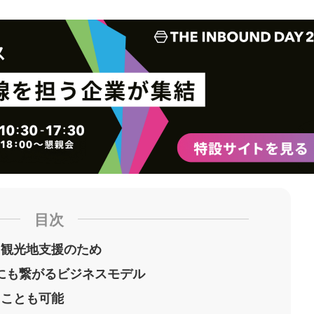
ッ
を
登
ク
購
録
マ
読
す
ー
す
る
ク
る
に
追
加
目次
る観光地支援のため
大にも繋がるビジネスモデル
ることも可能