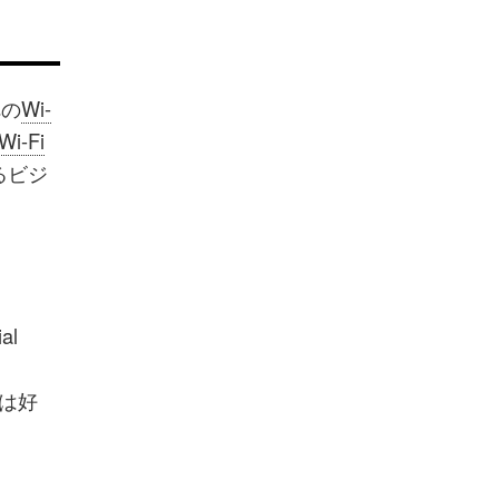
への
Wi-
Wi-Fi
るビジ
l
ては好