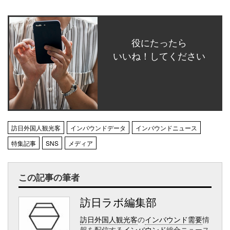
役にたったら
いいね！してください
訪日外国人観光客
インバウンドデータ
インバウンドニュース
特集記事
SNS
メディア
この記事の筆者
訪日ラボ編集部
訪日外国人観光客
の
インバウンド需要
情
報を配信する
インバウンド
総合ニュース