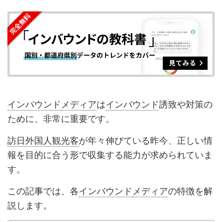
を
を
ッ
を
登
シ
シ
ク
購
録
ェ
ェ
マ
読
す
ア
ア
ー
す
る
す
す
ク
る
る
る
に
追
インバウンド
メディア
は
インバウンド
誘致や対策の
加
ために、非常に重要です。
訪日外国人観光客
が年々伸びている昨今、正しい情
報を目的に合う形で収集する能力が求められていま
す。
この記事では、各
インバウンド
メディア
の特徴を解
説します。