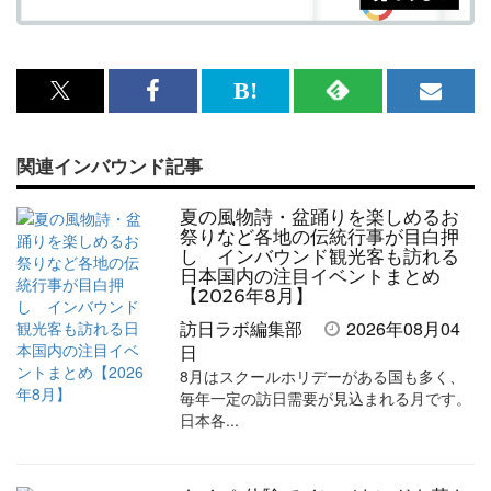
x<br>
Facebook<br>
は
RSS
メ
で
で
て
で
ル
関連インバウンド記事
記
記
な
記
マ
事
事
ブ
事
ガ
夏の風物詩・盆踊りを楽しめるお
を
を
ッ
を
登
祭りなど各地の伝統行事が目白押
し インバウンド観光客も訪れる
シ
シ
ク
購
録
日本国内の注目イベントまとめ
【2026年8月】
ェ
ェ
マ
読
す
訪日ラボ編集部
2026年08月04
ア
ア
ー
す
る
日
す
す
ク
る
8月はスクールホリデーがある国も多く、
毎年一定の訪日需要が見込まれる月です。
る
る
に
日本各...
追
加