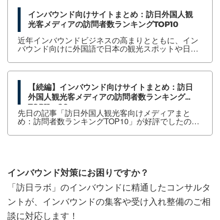
インバウンド向けサイトまとめ：訪日外国人観
光客メディアの訪問者数ランキングTOP10
近年インバウンドビジネスの高まりとともに、イン
バウンド向けに外国語で日本の観光スポットや日本
文化などを紹介するWebサイトやメディアが増えて
きています。 観光庁によれば、訪日外国人観光客
は、日本を訪れる前にスマホやパソコンを用いてイ
ンターネットから情報収集をしています。多くのイ
【続編】インバウンド向けサイトまとめ：訪日
ンバウンド向けWebサイトやメディアがある中で、
外国人観光客メディアの訪問者数ランキング
訪日外国人観光客は実際にはどれを見ているのでし
ょうか。本編では、WEBサイトのアクセス解析ツー
TOP11〜20
先日の記事「訪日外国人観光客向けメディアまと
ル「SimilarWeb」を活用して、月間訪問者数を基に
め：訪問者数ランキングTOP10」が好評でしたの
ランキング形式で人...
で、その続編として、TOP11から20までをご紹介し
ます。最近のインバウンド市場の盛り上あがりにし
たがって、訪日外国人観光客向けに日本の観光情報
や日本文化を紹介する「インバウンドメディア」が
増えてきています。観光庁が発表する訪日外国人の
消費動向調査によれば、訪日外国人観光客は、訪日
インバウンド対策にお困りですか？
観光の情報収集をスマホやパソコンを使ってホーム
「訪日ラボ」のインバウンドに精通したコンサルタ
ページから情報収集をする割合が高い傾向にありま
す。それでは、実際にはどのメ...
ントが、インバウンドの集客や受け入れ整備のご相
談に対応します！