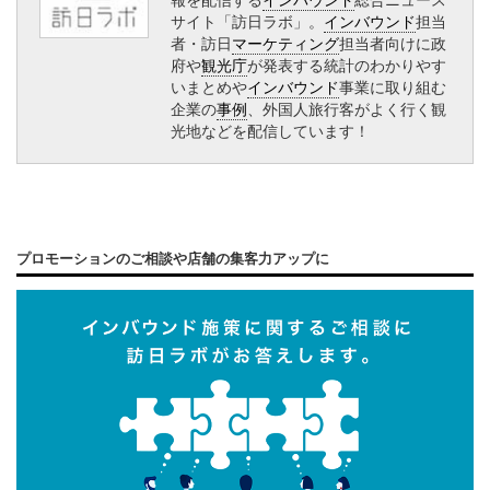
サイト「訪日ラボ」。
インバウンド
担当
者・訪日
マーケティング
担当者向けに政
府や
観光庁
が発表する統計のわかりやす
いまとめや
インバウンド
事業に取り組む
企業の
事例
、外国人旅行客がよく行く観
光地などを配信しています！
プロモーションのご相談や店舗の集客力アップに