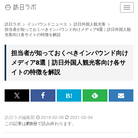
ナ
ビ
ゲ
訪日ラボ
インバウンドニュース
訪日外国人観光客
ー
担当者が知っておくべきインバウンド向けメディア8選｜訪日外国人観
シ
光客向け各サイトの特徴を解説
ョ
ン
の
担当者が知っておくべきインバウンド向け
表
メディア8選｜訪日外国人観光客向け各サ
示
を
イトの特徴を解説
切
り
替
え
x<br>
Facebook<br>
は
RSS
メ
る
で
で
て
で
ル
訪日ラボ編集部
2019-02-08
2021-02-04
記
記
な
記
マ
この記事は
約5分
で読み終わります。
事
事
ブ
事
ガ