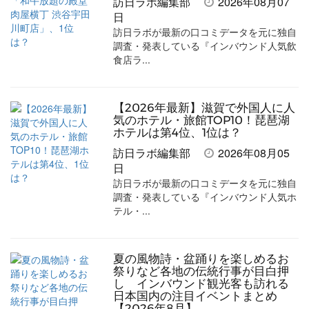
ェ
ェ
マ
読
す
訪日ラボ編集部
2026年08月07
日
ア
ア
ー
す
る
訪日ラボが最新の口コミデータを元に独自
す
す
ク
る
調査・発表している『インバウンド人気飲
食店ラ...
る
る
に
追
加
【2026年最新】滋賀で外国人に人
気のホテル・旅館TOP10！琵琶湖
ホテルは第4位、1位は？
訪日ラボ編集部
2026年08月05
日
訪日ラボが最新の口コミデータを元に独自
調査・発表している『インバウンド人気ホ
テル・...
夏の風物詩・盆踊りを楽しめるお
祭りなど各地の伝統行事が目白押
し インバウンド観光客も訪れる
日本国内の注目イベントまとめ
【2026年8月】