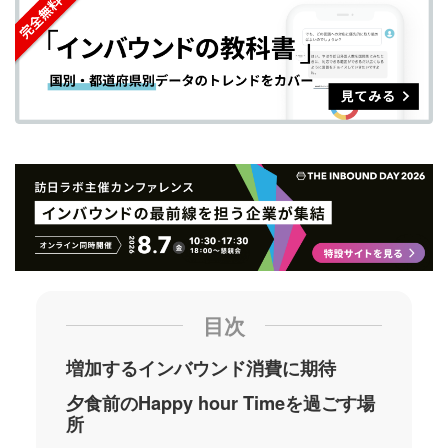
シ
シ
ク
購
録
ェ
ェ
マ
読
す
ア
ア
ー
す
る
す
す
ク
る
る
る
に
追
加
目次
増加するインバウンド消費に期待
夕食前のHappy hour Timeを過ごす場
所