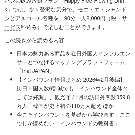
パンの飲み放題プラン「Happy Free-Flowing Drin
k」では、少々贅沢な気分で、モエ・エ・シャンド
ンとアルコール各種を、90分一人8,000円（税・
サ
ービス
料込み）で楽しむことができます。
この続きから読める内容
日本の魅力ある商品を在日外国人インフルエン
サーとつなげるマッチングプラットフォーム
「trial JAPAN」
【インバウンド情報まとめ 2026年2月後編】
訪日中国人数6割減でも「インバウンド全体と
しては好調」、観光庁 / 1月の訪日外客数359.8
万人、韓国が史上初の110万人超え ほか
今こそインバウンドを基礎から学び直す！ここ
でしか読めない「インバウンドの教科書」