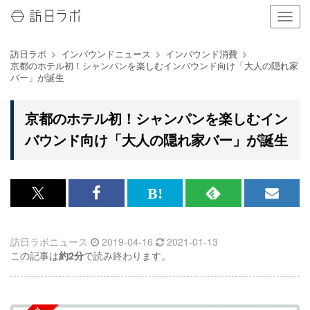
ナ
ビ
ゲ
訪日ラボ
インバウンドニュース
インバウンド消費
ー
京都のホテル初！シャンパンを楽しむインバウンド向け「大人の隠れ家
シ
バー」が誕生
ョ
ン
の
京都のホテル初！シャンパンを楽しむイン
表
バウンド向け「大人の隠れ家バー」が誕生
示
を
切
り
替
x<br>
Facebook<br>
は
RSS
メ
え
で
で
て
で
ル
る
訪日ラボニュース
2019-04-16
2021-01-13
記
記
な
記
マ
この記事は
約2分
で読み終わります。
事
事
ブ
事
ガ
を
を
ッ
を
登