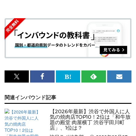
x<br>
Facebook<br>
は
RSS
メ
で
で
て
で
ル
関連インバウンド記事
記
記
な
記
マ
事
事
ブ
事
ガ
【2026年最新】渋谷で外国人に人
を
を
ッ
を
登
気の焼肉店TOP10！2位は「和牛放
題の殿堂 肉屋横丁 渋谷宇田川町
シ
シ
ク
購
録
店」、1位は？