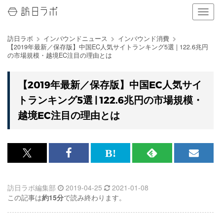
ナ
ビ
ゲ
訪日ラボ
インバウンドニュース
インバウンド消費
ー
【2019年最新／保存版】中国EC人気サイトランキング5選 | 122.6兆円
シ
の市場規模・越境EC注目の理由とは
ョ
ン
の
【2019年最新／保存版】中国EC人気サイ
表
トランキング5選 | 122.6兆円の市場規模・
示
を
越境EC注目の理由とは
切
り
替
え
x<br>
Facebook<br>
は
RSS
メ
る
で
で
て
で
ル
訪日ラボ編集部
2019-04-25
2021-01-08
記
記
な
記
マ
この記事は
約15分
で読み終わります。
事
事
ブ
事
ガ