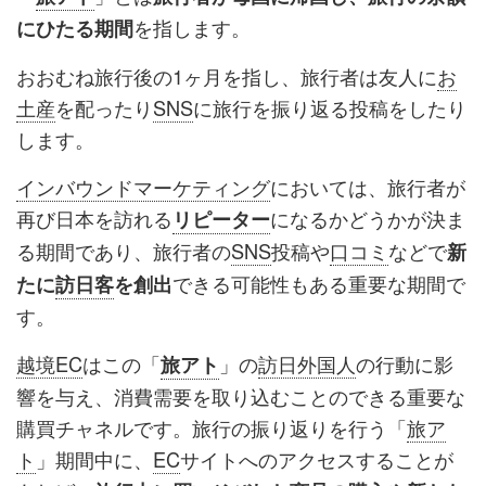
を指します。
にひたる期間
おおむね旅行後の1ヶ月を指し、旅行者は友人に
お
土産
を配ったり
SNS
に旅行を振り返る投稿をしたり
します。
インバウンドマーケティング
においては、旅行者が
再び日本を訪れる
になるかどうかが決ま
リピーター
る期間であり、旅行者の
SNS
投稿や
口コミ
などで
新
できる可能性もある重要な期間で
たに
訪日客
を創出
す。
越境EC
はこの「
」の
訪日外国人
の行動に影
旅アト
響を与え、消費需要を取り込むことのできる重要な
購買チャネルです。旅行の振り返りを行う「
旅ア
ト
」期間中に、
EC
サイトへのアクセスすることが