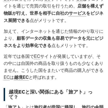
イトを通じて売買の取引を行うため、
店舗を構えず
物販が行え、世界を相手に自社の
サービス
をビジネ
点がメリットです。
ス展開できる
加えて、インターネットを通じた情報のやり取りに
より、
顧客データの収集も容易でデータを元にビジ
点もメリットです。
ネスをより効率化できる
近年では各国で
EC
サイトが発展していますが、そ
の中には自国外の商品を取り扱うものも少なくあり
ません。こうした国をまたいで商品の購入ができる
EC
は
と呼ばれます。
越境EC
越境ECと深い関係にある「旅アト」っ
て？
「
」とは
旅アト
旅行者が母国に帰国し、旅行の余韻