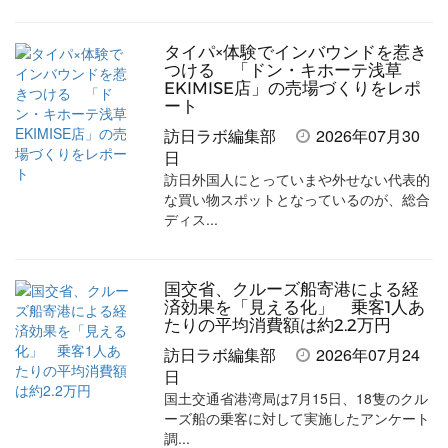
タイパ×体験でインバウンドを惹き
つける 「ドン・キホーテ浅草
EKIMISE店」の売場づくりをレポ
ート
訪日ラボ編集部
2026年07月30
日
訪日外国人にとっていまや外せない代表的
な買い物スポットとなっているのが、総合
ディス...
国交省、クルーズ船寄港による経
済効果を「見える化」 乗客1人あ
たりの平均消費額は約2.2万円
訪日ラボ編集部
2026年07月24
日
国土交通省港湾局は7月15日、18隻のクル
ーズ船の乗客に対して実施したアンケート
調...