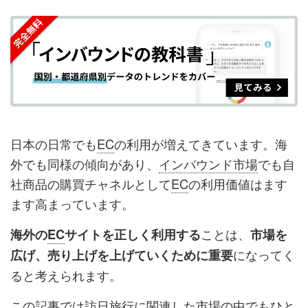
を
を
ッ
を
登
シ
シ
ク
購
録
ェ
ェ
マ
読
す
ア
ア
ー
す
る
す
す
ク
る
る
る
に
追
日本の日常でも
EC
の利用が増えてきています。海
加
外でも同様の傾向があり、
インバウンド市場
でも自
社商品の購買チャネルとして
EC
の利用価値はます
ます高まっています。
ことは、
海外の
EC
サイトを正しく利用する
市場を
になってく
広げ、売り上げを上げていくために重要
ると考えられます。
この記事では訪日旅行に関連した市場の中でもひと