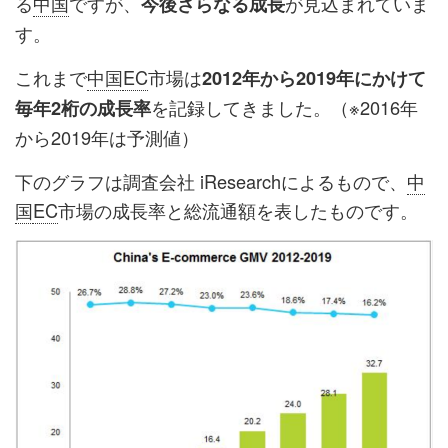
る
中国
ですが、
が見込まれていま
今後さらなる成長
す。
これまで
中国
EC
市場は
2012年から2019年にかけて
を記録してきました。（※2016年
毎年2桁の成長率
から2019年は予測値）
下のグラフは調査会社 iResearchによるもので、
中
国
EC
市場の成長率と総流通額を表したものです。