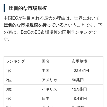
圧倒的な市場規模
中国
EC
が注目される最大の理由は、世界において
ということです。下
圧倒的な市場規模を持っている
の表は、BtoCの
EC
市場規模の国別
ランキング
で
す。
ランキング
国名
市場規模
1位
中国
122.6兆円
2位
アメリカ
50兆円
3位
イギリス
12.3兆円
4位
日本
10.4兆円