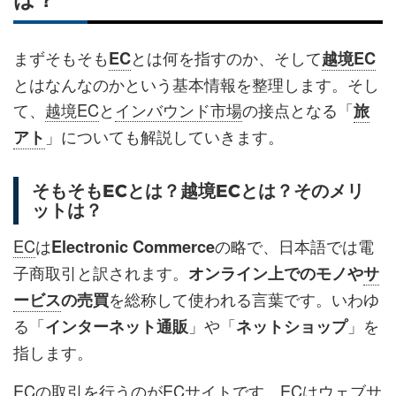
まずそもそも
とは何を指すのか、そして
EC
越境EC
とはなんなのかという基本情報を整理します。そし
て、
越境EC
と
インバウンド市場
の接点となる「
旅
」についても解説していきます。
アト
そもそもECとは？越境ECとは？そのメリ
ットは？
EC
は
の略で、日本語では電
Electronic Commerce
子商取引と訳されます。
オンライン上でのモノや
サ
を総称して使われる言葉です。いわゆ
ービス
の売買
る「
」や「
」を
インターネット通販
ネットショップ
指します。
EC
の取引を行うのが
EC
サイトです。
EC
はウェブサ