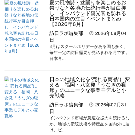
事
事
ブ
事
ガ
夏の風物詩・盆踊りを楽しめるお
を
を
ッ
を
登
祭りなど各地の伝統行事が目白押
し インバウンド観光客も訪れる
シ
シ
ク
購
録
日本国内の注目イベントまとめ
【2026年8月】
ェ
ェ
マ
読
す
訪日ラボ編集部
2026年08月04
ア
ア
ー
す
る
日
す
す
ク
る
8月はスクールホリデーがある国も多く、
毎年一定の訪日需要が見込まれる月です。
る
る
に
日本各...
追
加
日本の地域文化を"売れる商品"に変
える 福岡・八女発「うなぎの寝
床」のユニークな事業モデルと小
売戦略
訪日ラボ編集部
2026年07月31
日
インバウンド市場が急速な拡大を続けるな
か、地域の伝統技術や特産品を国内外に届
け、ビ...