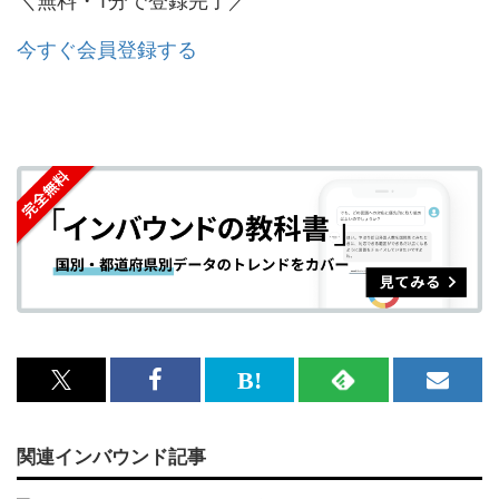
今すぐ会員登録する
x<br>
Facebook<br>
は
RSS
メ
で
で
て
で
ル
関連インバウンド記事
記
記
な
記
マ