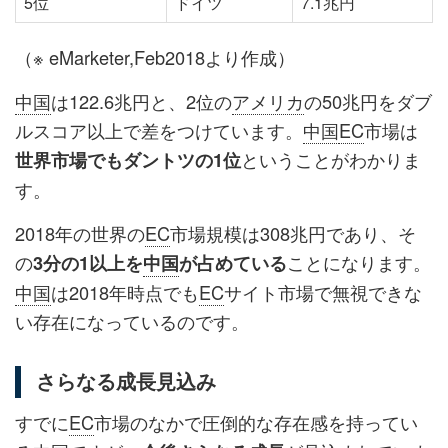
5位
ドイツ
7.1兆円
（※ eMarketer,Feb2018より作成）
中国
は122.6兆円と、2位の
アメリカ
の50兆円をダブ
ルスコア以上で差をつけています。
中国
EC
市場は
ということがわかりま
世界市場でもダントツの1位
す。
2018年の世界の
EC
市場規模は308兆円であり、そ
の
ことになります。
3分の1以上を
中国
が占めている
中国
は2018年時点でも
EC
サイト市場で無視できな
い存在になっているのです。
さらなる成長見込み
すでに
EC
市場のなかで圧倒的な存在感を持ってい