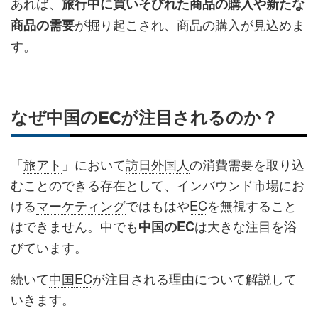
あれば、
旅行中に買いそびれた商品の購入や新たな
が掘り起こされ、商品の購入が見込めま
商品の需要
す。
なぜ中国のECが注目されるのか？
「
旅アト
」において
訪日外国人
の消費需要を取り込
むことのできる存在として、
インバウンド市場
にお
ける
マーケティング
ではもはや
EC
を無視すること
はできません。中でも
は大きな注目を浴
中国
の
EC
びています。
続いて
中国
EC
が注目される理由について解説して
いきます。