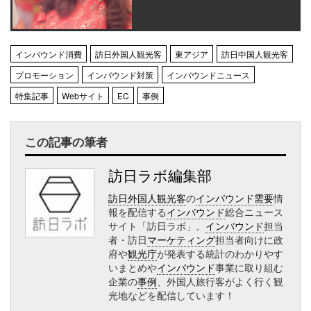
インバウンド消費
訪日外国人観光客
東アジア
訪日中国人観光客
プロモーション
インバウンド対策
インバウンドニュース
特集記事
Webサイト
EC
事例
この記事の筆者
訪日ラボ編集部
訪日外国人観光客
の
インバウンド需要
情
報を配信する
インバウンド
総合ニュース
サイト「訪日ラボ」。
インバウンド
担当
者・訪日
マーケティング
担当者向けに政
府や
観光庁
が発表する統計のわかりやす
いまとめや
インバウンド
事業に取り組む
企業の
事例
、外国人旅行客がよく行く観
光地などを配信しています！