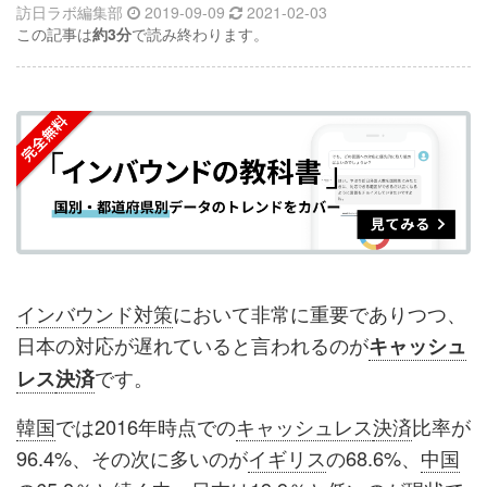
訪日ラボ編集部
2019-09-09
2021-02-03
記
記
な
記
マ
この記事は
約3分
で読み終わります。
事
事
ブ
事
ガ
を
を
ッ
を
登
シ
シ
ク
購
録
ェ
ェ
マ
読
す
ア
ア
ー
す
る
す
す
ク
る
る
る
に
追
インバウンド対策
において非常に重要でありつつ、
加
日本の対応が遅れていると言われるのが
キャッシュ
です。
レス
決済
韓国
では2016年時点での
キャッシュレス
決済
比率が
96.4%、その次に多いのが
イギリス
の68.6%、
中国