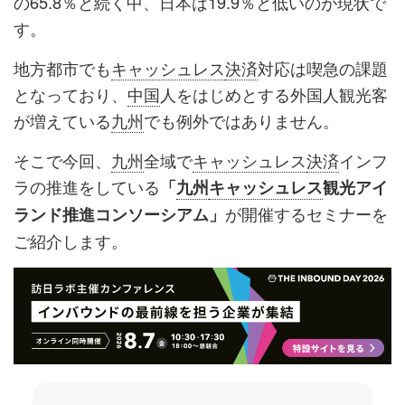
の65.8％と続く中、日本は19.9％と低いのが現状で
す。
地方都市でも
キャッシュレス
決済
対応は喫急の課題
となっており、
中国
人をはじめとする外国人観光客
が増えている
九州
でも例外ではありません。
そこで今回、
九州
全域で
キャッシュレス
決済
インフ
ラの推進をしている
「
九州
キャッシュレス
観光アイ
が開催するセミナーを
ランド推進コンソーシアム」
ご紹介します。