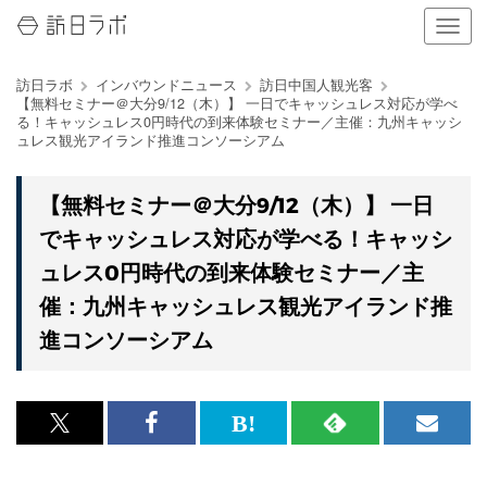
ナ
ビ
ゲ
訪日ラボ
インバウンドニュース
訪日中国人観光客
ー
【無料セミナー＠大分9/12（木）】 一日でキャッシュレス対応が学べ
シ
る！キャッシュレス0円時代の到来体験セミナー／主催：九州キャッシ
ョ
ュレス観光アイランド推進コンソーシアム
ン
の
表
【無料セミナー＠大分9/12（木）】 一日
示
でキャッシュレス対応が学べる！キャッシ
を
切
ュレス0円時代の到来体験セミナー／主
り
催：九州キャッシュレス観光アイランド推
替
え
進コンソーシアム
る
x<br>
Facebook<br>
は
RSS
メ
で
で
て
で
ル