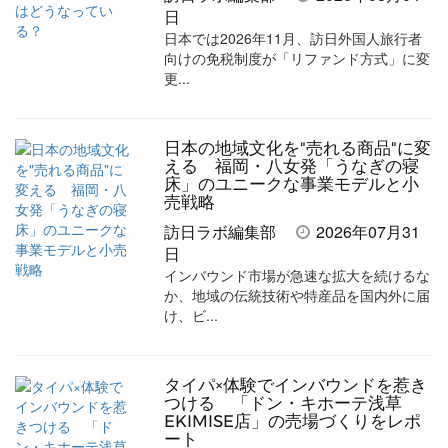
ェ
ェ
マ
読
す
日
日本では2026年11月、訪日外国人旅行者
ア
ア
ー
す
る
向けの免税制度が「リファンド方式」に変
す
す
ク
る
更...
る
る
に
追
日本の地域文化を"売れる商品"に変
加
える 福岡・八女発「うなぎの寝
床」のユニークな事業モデルと小
売戦略
訪日ラボ編集部
2026年07月31
日
インバウンド市場が急速な拡大を続けるな
か、地域の伝統技術や特産品を国内外に届
け、ビ...
タイパ×体験でインバウンドを惹き
つける 「ドン・キホーテ浅草
EKIMISE店」の売場づくりをレポ
ート