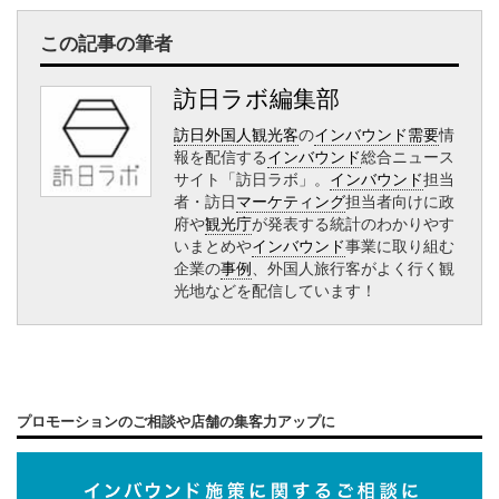
この記事の筆者
訪日ラボ編集部
訪日外国人観光客
の
インバウンド需要
情
報を配信する
インバウンド
総合ニュース
サイト「訪日ラボ」。
インバウンド
担当
者・訪日
マーケティング
担当者向けに政
府や
観光庁
が発表する統計のわかりやす
いまとめや
インバウンド
事業に取り組む
企業の
事例
、外国人旅行客がよく行く観
光地などを配信しています！
プロモーションのご相談や店舗の集客力アップに