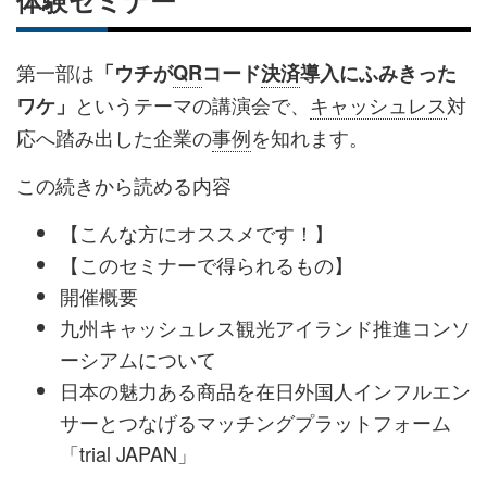
体験セミナー
第一部は
「ウチが
QR
コード
決済
導入にふみきった
というテーマの講演会で、
キャッシュレス
対
ワケ」
応へ踏み出した企業の
事例
を知れます。
この続きから読める内容
【こんな方にオススメです！】
【このセミナーで得られるもの】
開催概要
九州キャッシュレス観光アイランド推進コンソ
ーシアムについて
日本の魅力ある商品を在日外国人インフルエン
サーとつなげるマッチングプラットフォーム
「trial JAPAN」