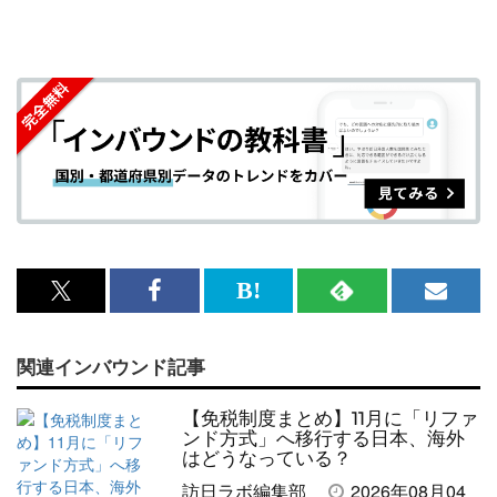
x<br>
Facebook<br>
は
RSS
メ
で
で
て
で
ル
関連インバウンド記事
記
記
な
記
マ
事
事
ブ
事
ガ
【免税制度まとめ】11月に「リファ
を
を
ッ
を
登
ンド方式」へ移行する日本、海外
はどうなっている？
シ
シ
ク
購
録
訪日ラボ編集部
2026年08月04