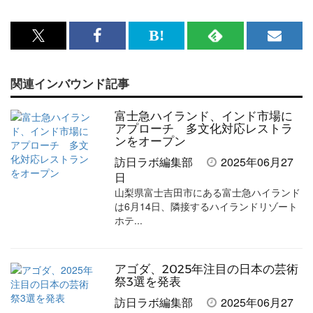
x<br>
Facebook<br>
は
RSS
メ
で
で
て
で
ル
関連インバウンド記事
記
記
な
記
マ
事
事
ブ
事
ガ
富士急ハイランド、インド市場に
を
を
ッ
を
登
アプローチ 多文化対応レストラ
ンをオープン
シ
シ
ク
購
録
訪日ラボ編集部
2025年06月27
ェ
ェ
マ
読
す
日
山梨県富士吉田市にある富士急ハイランド
ア
ア
ー
す
る
は6月14日、隣接するハイランドリゾート
す
す
ク
る
ホテ...
る
る
に
追
アゴダ、2025年注目の日本の芸術
加
祭3選を発表
訪日ラボ編集部
2025年06月27