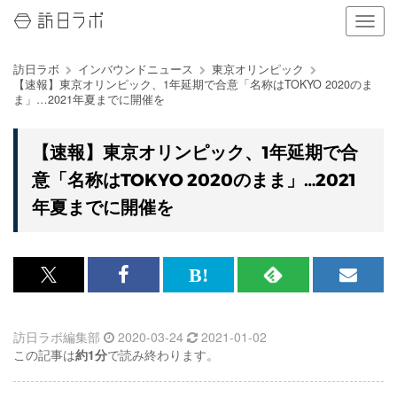
ナ
ビ
ゲ
訪日ラボ
インバウンドニュース
東京オリンピック
ー
【速報】東京オリンピック、1年延期で合意「名称はTOKYO 2020のま
シ
ま」…2021年夏までに開催を
ョ
ン
の
【速報】東京オリンピック、1年延期で合
表
意「名称はTOKYO 2020のまま」…2021
示
を
年夏までに開催を
切
り
替
え
x<br>
Facebook<br>
は
RSS
メ
る
で
で
て
で
ル
訪日ラボ編集部
2020-03-24
2021-01-02
記
記
な
記
マ
この記事は
約1分
で読み終わります。
事
事
ブ
事
ガ