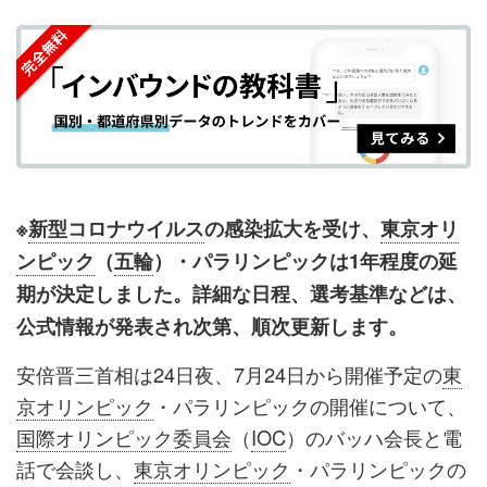
を
を
ッ
を
登
シ
シ
ク
購
録
ェ
ェ
マ
読
す
ア
ア
ー
す
る
す
す
ク
る
る
る
に
追
※
新型コロナウイルス
の感染拡大を受け、
東京オリ
加
ンピック
（
五輪
）・パラリンピックは1年程度の延
期が決定しました。詳細な日程、選考基準などは、
公式情報が発表され次第、順次更新します。
安倍晋三首相は24日夜、7月24日から開催予定の
東
京オリンピック
・パラリンピックの開催について、
国際オリンピック委員会
（
IOC
）のバッハ会長と電
話で会談し、
東京オリンピック
・パラリンピックの