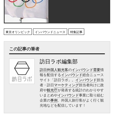
東京オリンピック
インバウンドニュース
特集記事
この記事の筆者
訪日ラボ編集部
訪日外国人観光客
の
インバウンド需要
情
報を配信する
インバウンド
総合ニュース
サイト「訪日ラボ」。
インバウンド
担当
者・訪日
マーケティング
担当者向けに政
府や
観光庁
が発表する統計のわかりやす
いまとめや
インバウンド
事業に取り組む
企業の
事例
、外国人旅行客がよく行く観
光地などを配信しています！