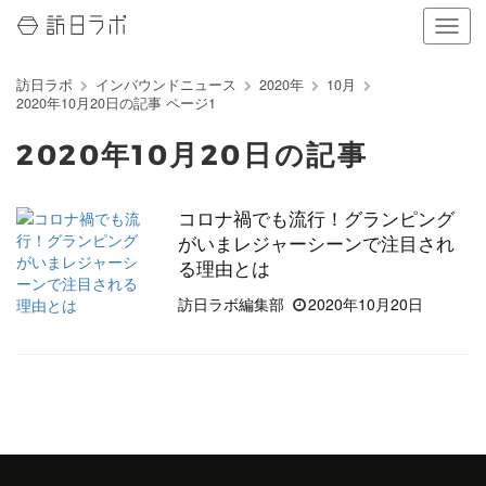
ナ
ビ
ゲ
訪日ラボ
インバウンドニュース
2020年
10月
ー
2020年10月20日の記事 ページ1
シ
ョ
2020年10月20日の記事
ン
の
表
コロナ禍でも流行！グランピング
示
がいまレジャーシーンで注目され
を
切
る理由とは
り
訪日ラボ編集部
2020年10月20日
替
え
る