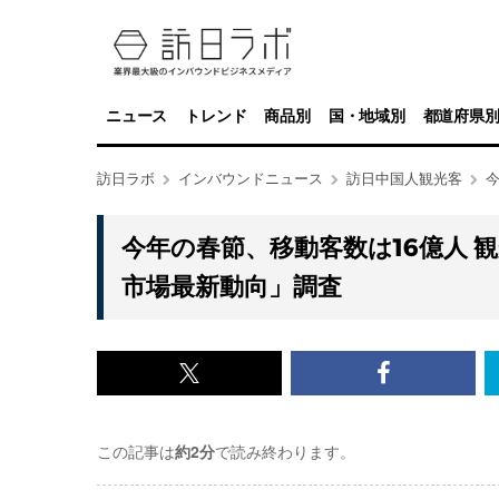
ニュース
トレンド
商品別
国・地域別
都道府県
訪日ラボ
インバウンドニュース
訪日中国人観光客
今
今年の春節、移動客数は16億人 観
市場最新動向」調査
x<br>
Facebook<
で
で
この記事は
約2分
で読み終わります。
記
記
事
事