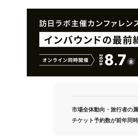
を
を
シ
シ
ェ
ェ
ア
ア
す
す
る
る
市場全体動向・旅行者の
チケット予約数が前年同時