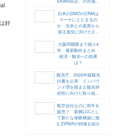
EKIMISE店」の売場づ
l
くりをレポート
日本のDMOのCRMは
マーケにとどまるの
ては好
か 北米との差異から
探る進化に向けた2ス
テップ【ココが違う！
海外DMOのリアル
大阪IR開業まで残り4
vol.6】
年、最新動向まとめ
経済・観光への効果
は？
観光庁、2026年版観光
白書を公表 インバウ
ンド増を踏まえ観光持
続性に向けた取り組み
や旅客税の使途を明記
航空会社なのに和牛を
販売？ 新興LCCとし
て新たな体験構築に挑
むZIPAIRの特徴を紹介