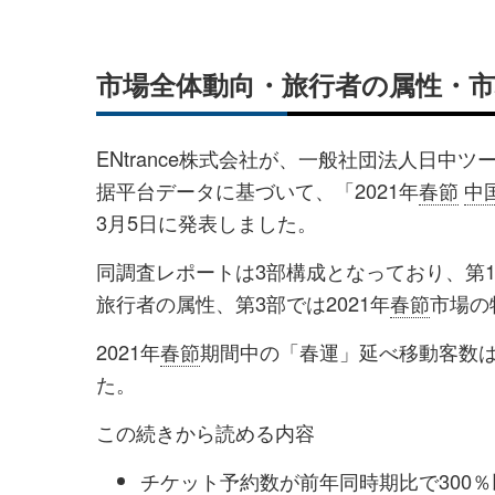
市場全体動向・旅行者の属性・
ENtrance株式会社が、一般社団法人日中
据平台データに基づいて、「2021年
春節
中
3月5日に発表しました。
同調査レポートは3部構成となっており、第1部
旅行者の属性、第3部では2021年
春節
市場の
2021年
春節
期間中の「春運」延べ移動客数は
た。
この続きから読める内容
チケット予約数が前年同時期比で300