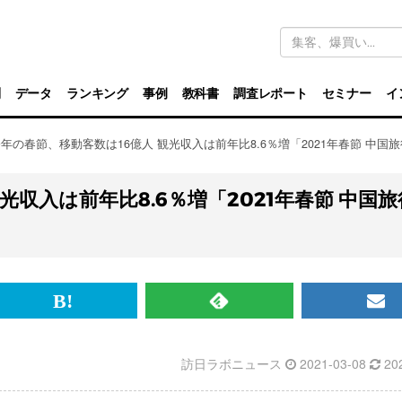
キ
ー
ワ
ー
ド
別
データ
ランキング
事例
教科書
調査レポート
セミナー
イ
検
索
年の春節、移動客数は16億人 観光収入は前年比8.6％増「2021年春節 中
光収入は前年比8.6％増「2021年春節 中国旅
br>
は
RSS
メ
て
で
ル
訪日ラボニュース
2021-03-08
20
な
記
マ
ブ
事
ガ