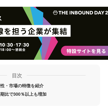
ッ
を
登
ク
購
録
マ
読
す
ー
す
る
ク
る
に
追
加
目次
属性・市場の特徴を紹介
期比で300％以上も増加