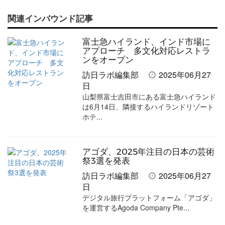
で
で
て
で
ル
関連インバウンド記事
記
記
な
記
マ
事
事
ブ
事
ガ
富士急ハイランド、インド市場に
を
を
ッ
を
登
アプローチ 多文化対応レストラ
ンをオープン
シ
シ
ク
購
録
訪日ラボ編集部
2025年06月27
ェ
ェ
マ
読
す
日
山梨県富士吉田市にある富士急ハイランド
ア
ア
ー
す
る
は6月14日、隣接するハイランドリゾート
す
す
ク
る
ホテ...
る
る
に
追
アゴダ、2025年注目の日本の芸術
加
祭3選を発表
訪日ラボ編集部
2025年06月27
日
デジタル旅行プラットフォーム「アゴダ」
を運営するAgoda Company Pte...