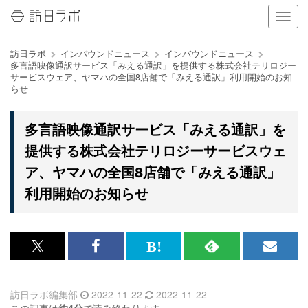
ナ
ビ
ゲ
訪日ラボ
インバウンドニュース
インバウンドニュース
ー
多言語映像通訳サービス「みえる通訳」を提供する株式会社テリロジー
シ
サービスウェア、ヤマハの全国8店舗で「みえる通訳」利用開始のお知
ョ
らせ
ン
の
表
多言語映像通訳サービス「みえる通訳」を
示
提供する株式会社テリロジーサービスウェ
を
切
ア、ヤマハの全国8店舗で「みえる通訳」
り
利用開始のお知らせ
替
え
る
x<br>
Facebook<br>
は
RSS
メ
で
で
て
で
ル
訪日ラボ編集部
2022-11-22
2022-11-22
記
記
な
記
マ