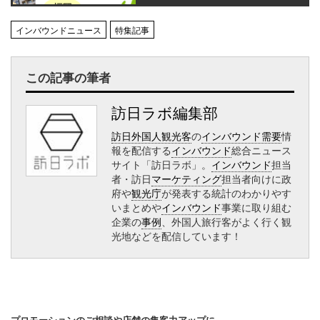
インバウンドニュース
特集記事
この記事の筆者
訪日ラボ編集部
訪日外国人観光客
の
インバウンド需要
情
報を配信する
インバウンド
総合ニュース
サイト「訪日ラボ」。
インバウンド
担当
者・訪日
マーケティング
担当者向けに政
府や
観光庁
が発表する統計のわかりやす
いまとめや
インバウンド
事業に取り組む
企業の
事例
、外国人旅行客がよく行く観
光地などを配信しています！