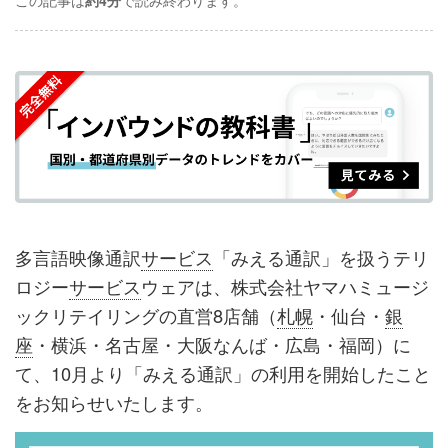
この記事は
約4分
で読み終わります。
事
事
ブ
事
ガ
を
を
ッ
を
登
シ
シ
ク
購
録
ェ
ェ
マ
読
す
ア
ア
ー
す
る
す
す
ク
る
る
る
に
追
多言語映像通訳
サービス
「みえる通訳」を扱うテリ
加
ロジー
サービス
ウェアは、株式会社ヤマハミュージ
ックリテイリングの直営8店舗（
札幌
・仙台・
銀
座
・横浜・名古屋・大阪なんば・広島・福岡）に
て、10月より「みえる通訳」の利用を開始したこと
をお知らせいたします。