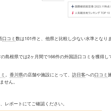
語
口コミ
数は101件と、他県と比較し少ない水準となり
方の島根県では2ヶ月間で166件の外国語口コミを獲得し
コミ
。
香川県
の店舗や施設にとって、
訪日客
への
口コミ
ません。
細は、レポートにてご確認ください。