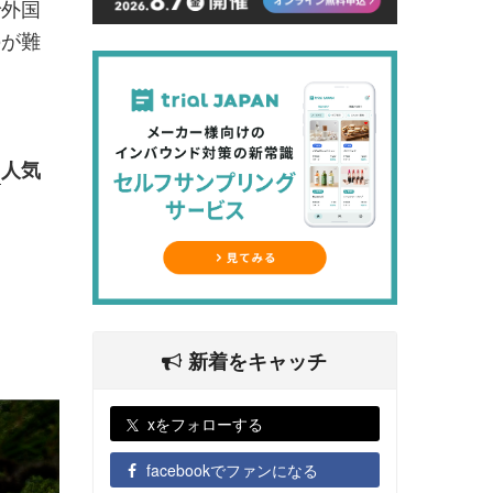
で外国
のが難
ド
人気
新着をキャッチ
xをフォローする
facebookでファンになる