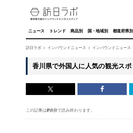
ニュース
トレンド
商品別
国・地域別
都道府県
訪日ラボ
インバウンドニュース
インバウンドニュース
香川県で外国人に人気の観光スポ
x<br>
Facebook<
で
で
この記事は
約5分
で読み終わります。
記
記
事
事
を
を