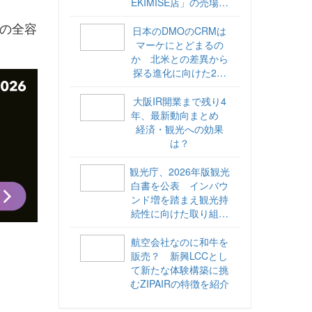
EKIMISE店」の売場づ
くりをレポート
の全容
日本のDMOのCRMは
マーケにとどまるの
か 北米との差異から
探る進化に向けた2ス
テップ【ココが違う！
海外DMOのリアル
大阪IR開業まで残り4
vol.6】
年、最新動向まとめ
経済・観光への効果
は？
観光庁、2026年版観光
白書を公表 インバウ
ンド増を踏まえ観光持
続性に向けた取り組み
や旅客税の使途を明記
航空会社なのに和牛を
販売？ 新興LCCとし
て新たな体験構築に挑
むZIPAIRの特徴を紹介