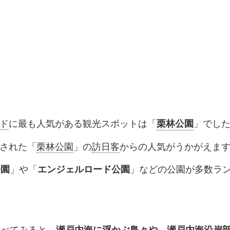
ド
に最も人気がある観光スポットは「
」でし
栗林公園
された「
栗林公園
」の
訪日客
からの人気がうかがえま
」や「
」などの公園が多数ラ
公園
エンジェルロード公園
並べてみると、
瀬戸内海に浮かぶ島々や、瀬戸内海沿岸