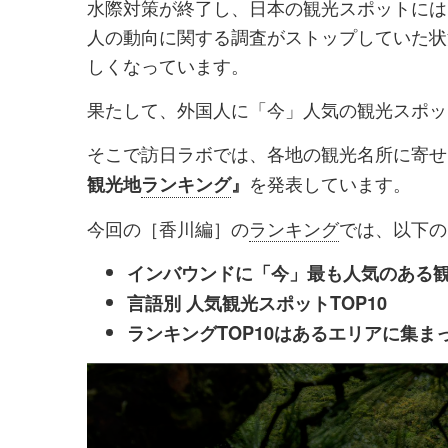
水際対策が終了し、日本の観光スポットには
シ
シ
人の動向に関する調査がストップしていた状
ェ
ェ
しくなっています。
ア
ア
果たして、外国人に「今」人気の観光スポッ
す
す
る
る
そこで訪日ラボでは、各地の観光名所に寄せ
を発表しています。
観光地
ランキング
』
今回の［香川編］の
ランキング
では、以下の
インバウンドに「今」最も人気のある
言語別 人気観光スポットTOP10
ランキングTOP10はあるエリアに集ま