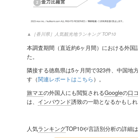
▲［香川県］人気観光地ランキング TOP10
本調査期間（直近約6ヶ月間）における外国
た。
隣接する徳島県は5ヶ月間で323件、中国地
す（
関連レポートはこちら
）。
旅マエ
の外国人にも閲覧される
Google
の
口
は、
インバウンド
誘致の一助となるかもしれ
人気
ランキング
TOP10や言語別分析の詳