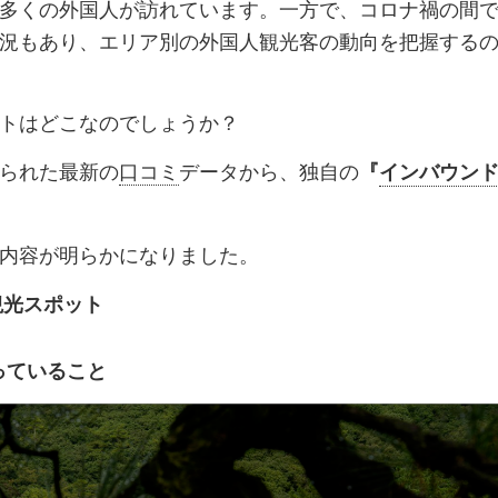
多くの外国人が訪れています。一方で、コロナ禍の間
ク
購
録
況もあり、エリア別の外国人観光客の動向を把握する
マ
読
す
ー
す
る
トはどこなのでしょうか？
ク
る
に
られた最新の
口コミ
データから、独自の
『
インバウン
追
加
内容が明らかになりました。
観光スポット
っていること