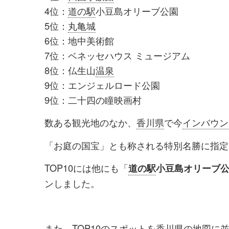
4位：
道の駅
小豆島オリーブ公園
5位：
丸亀城
6位：地中美術館
7位：ベネッセハウス ミュージアム
8位：仏生山
温泉
9位：エンジェルロード公園
9位：二十四の瞳映画村
数ある観光地のなか、
香川県
で今
インバウン
「お庭の国宝」とも称される特別名勝に指定
TOP10には他にも「
道の駅
小豆島オリーブ
ンしました。
また、TOP10のスポットを香川県の地図に