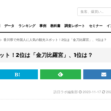
キ
ー
ワ
ー
ド
別
データ
ランキング
事例
教科書
調査レポート
セミナー
イ
検
索
香川県で外国人に人気の観光スポット！2位は「金刀比羅宮」、1位は？
ット！2位は「金刀比羅宮」、1位は？
br>
は
RSS
メ
て
で
ル
訪日ラボ編集部
2023-11-17
20
な
記
マ
ブ
事
ガ
ッ
を
登