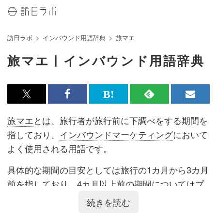
訪日ラボ
インバウンド用語辞典
旅マエ
旅マエ | インバウンド用語辞典
x<br>
Facebook<br>
は
RSS
メ
で
で
て
で
ル
旅マエ
とは、旅行者が旅行前に下調べをする期間を
記
記
な
記
マ
指しており、
インバウンドマーケティング
において
事
事
ブ
事
ガ
よく使用される用語です。
を
を
ッ
を
登
具体的な期間の目安としては旅行の1カ月から3カ月
シ
シ
ク
購
録
前を指しており、4カ月以上前の期間については
プ
ェ
ェ
マ
読
す
レ旅マエ
と呼ばれます。
続きを読む
ア
ア
ー
す
る