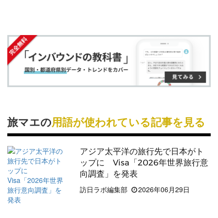
旅マエ
と併せておさえておくべき用語としては、旅
す
す
ク
る
行中の期間を指す
旅ナカ
、旅行後の1カ月の期間を
る
る
に
指す
旅アト
があります。
追
加
プレ旅マエ
の期間に旅行先や大まかな日程を決め、
旅マエ
の期間に具体的な旅行計画を立てるのが、基
本的な旅行者の動きです。
旅マエ
の
プロモーション
に力を入れるべき業種とし
ては、旅行者が
旅マエ
に手配する
サービス
を提供す
旅マエの
用語が使われている記事を見る
る事業者で、航空、宿泊、旅行代理店およびレンタ
ルSIMなどの通信などがあてはまります。
アジア太平洋の旅行先で日本がト
ップに Visa「2026年世界旅行意
詳しくはこちら
向調査」を発表
訪日ラボ編集部
2026年06月29日
Googleマップによる集客、うまく活用できていま