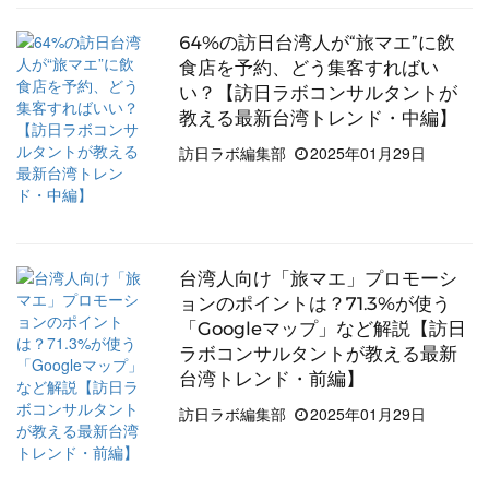
すか？
口コミサイトで、もっと集客できるようにするサー
64%の訪日台湾人が“旅マエ”に飲
食店を予約、どう集客すればい
ビス「口コミコム」でGoogleマップからの来店を約
い？【訪日ラボコンサルタントが
2倍に
教える最新台湾トレンド・中編】
詳しく見る ＞
訪日ラボ編集部
2025年01月29日
台湾人向け「旅マエ」プロモーシ
ョンのポイントは？71.3%が使う
「Googleマップ」など解説【訪日
ラボコンサルタントが教える最新
台湾トレンド・前編】
訪日ラボ編集部
2025年01月29日