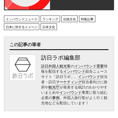
インバウンドニュース
ランキング
伝統文化
特集記事
日本に対するイメージ
日本文化
この記事の筆者
訪日ラボ編集部
訪日外国人観光客
の
インバウンド需要
情
報を配信する
インバウンド
総合ニュース
サイト「訪日ラボ」。
インバウンド
担当
者・訪日
マーケティング
担当者向けに政
府や
観光庁
が発表する統計のわかりやす
いまとめや
インバウンド
事業に取り組む
企業の
事例
、外国人旅行客がよく行く観
光地などを配信しています！