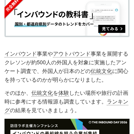
シ
シ
ク
購
録
ェ
ェ
マ
読
す
ア
ア
ー
す
る
す
す
ク
る
る
る
に
追
インバウンド
事業や
アウトバウンド
事業を展開する
加
クレソンが約500人の外国人を対象に実施したアン
ケート調査で、外国人が日本のどの
伝統文化
に関心
を持っているのかが明らかになりました。
そのほか、
伝統文化
を
体験
したい場所や旅行の計画
時に参考にする情報源も調査しています。
ランキン
グ
の結果を見ていきましょう。