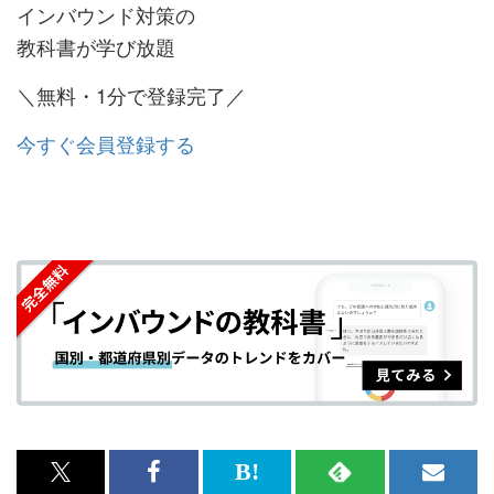
インバウンド対策の
教科書が学び放題
＼無料・1分で登録完了／
今すぐ会員登録する
x<br>
Facebook<br>
は
RSS
メ