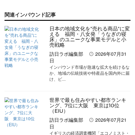
で
で
て
で
ル
関連インバウンド記事
記
記
な
記
マ
事
事
ブ
事
ガ
日本の地域文化を"売れる商品"に変
を
を
ッ
を
登
える 福岡・八女発「うなぎの寝
床」のユニークな事業モデルと小
シ
シ
ク
購
録
売戦略
ェ
ェ
マ
読
す
訪日ラボ編集部
2026年07月31
日
ア
ア
ー
す
る
インバウンド市場が急速な拡大を続けるな
す
す
ク
る
か、地域の伝統技術や特産品を国内外に届
け、ビ...
る
る
に
追
加
世界で最も住みやすい都市ランキ
ング、7位に大阪 東京は10位
（EIU）
訪日ラボ編集部
2026年07月21
日
イギリスの経済調査機関「エコノミスト・