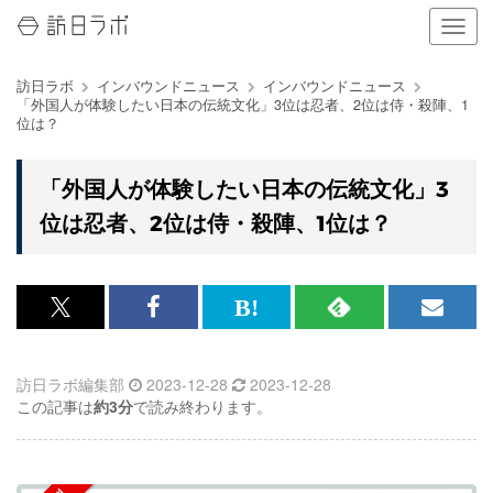
ナ
ビ
ゲ
訪日ラボ
インバウンドニュース
インバウンドニュース
ー
「外国人が体験したい日本の伝統文化」3位は忍者、2位は侍・殺陣、1
シ
位は？
ョ
ン
の
「外国人が体験したい日本の伝統文化」3
表
位は忍者、2位は侍・殺陣、1位は？
示
を
切
り
替
x<br>
Facebook<br>
は
RSS
メ
え
で
で
て
で
ル
る
訪日ラボ編集部
2023-12-28
2023-12-28
記
記
な
記
マ
この記事は
約3分
で読み終わります。
事
事
ブ
事
ガ
を
を
ッ
を
登