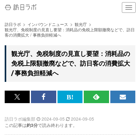
ナ
ビ
ゲ
訪日ラボ
インバウンドニュース
観光庁
ー
観光庁、免税制度の見直し要望：消耗品の免税上限額撤廃などで、訪日
シ
客の消費拡大 / 事務負担軽減へ
ョ
ン
の
観光庁、免税制度の見直し要望：消耗品の
表
免税上限額撤廃などで、訪日客の消費拡大
示
を
/ 事務負担軽減へ
切
り
替
え
x<br>
Facebook<br>
は
RSS
メ
る
で
で
て
で
ル
訪日ラボ編集部
2024-09-05
2024-09-05
記
記
な
記
マ
この記事は
約3分
で読み終わります。
事
事
ブ
事
ガ