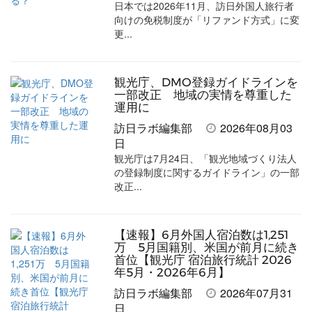
日本では2026年11月、訪日外国人旅行者
ア
ア
ー
す
る
向けの免税制度が「リファンド方式」に変
す
す
ク
る
更...
る
る
に
追
観光庁、DMO登録ガイドラインを
加
一部改正 地域の実情を尊重した
運用に
訪日ラボ編集部
2026年08月03
日
観光庁は7月24日、「観光地域づくり法人
の登録制度に関するガイドライン」の一部
改正...
【速報】6月外国人宿泊数は1,251
万 5月国籍別、米国が前月に続き
首位【観光庁 宿泊旅行統計 2026
年5月・2026年6月】
訪日ラボ編集部
2026年07月31
日