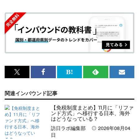
x<br>
Facebook<br>
は
RSS
メ
で
で
て
で
ル
関連インバウンド記事
記
記
な
記
マ
事
事
ブ
事
ガ
【免税制度まとめ】11月に「リファ
を
を
ッ
を
登
ンド方式」へ移行する日本、海外
はどうなっている？
シ
シ
ク
購
録
訪日ラボ編集部
2026年08月04
ェ
ェ
マ
読
す
日