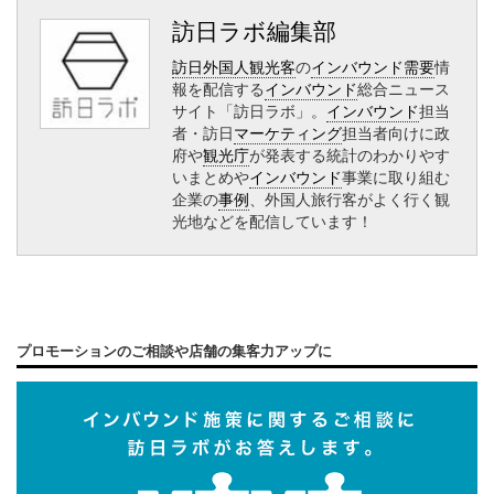
訪日ラボ編集部
訪日外国人観光客
の
インバウンド需要
情
報を配信する
インバウンド
総合ニュース
サイト「訪日ラボ」。
インバウンド
担当
者・訪日
マーケティング
担当者向けに政
府や
観光庁
が発表する統計のわかりやす
いまとめや
インバウンド
事業に取り組む
企業の
事例
、外国人旅行客がよく行く観
光地などを配信しています！
プロモーションのご相談や店舗の集客力アップに