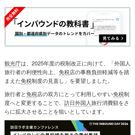
を
を
ッ
を
登
シ
シ
ク
購
録
ェ
ェ
マ
読
す
ア
ア
ー
す
る
す
す
ク
る
る
る
に
追
観光庁
は、2025年度の税制改正に向けて、「外国人
加
旅行者の利便性向上、
免税
店の事務負担軽減等を踏
まえた
免税
制度の見直し」を要望しました。
旅行者と
免税
店の双方にとって利用しやすい
免税
制
度へと変更することで、
訪日外国人
旅行消費額をさ
らに拡大させることを狙いとしています。