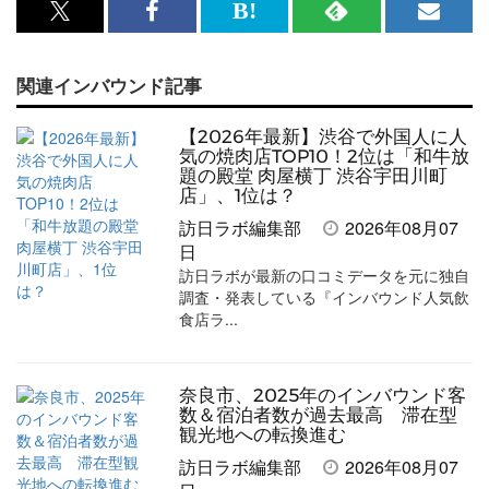
x<br>
Facebook<br>
は
RSS
メ
で
で
て
で
ル
関連インバウンド記事
記
記
な
記
マ
事
事
ブ
事
ガ
【2026年最新】渋谷で外国人に人
を
を
ッ
を
登
気の焼肉店TOP10！2位は「和牛放
題の殿堂 肉屋横丁 渋谷宇田川町
シ
シ
ク
購
録
店」、1位は？
ェ
ェ
マ
読
す
訪日ラボ編集部
2026年08月07
日
ア
ア
ー
す
る
訪日ラボが最新の口コミデータを元に独自
す
す
ク
る
調査・発表している『インバウンド人気飲
食店ラ...
る
る
に
追
加
奈良市、2025年のインバウンド客
数＆宿泊者数が過去最高 滞在型
観光地への転換進む
訪日ラボ編集部
2026年08月07