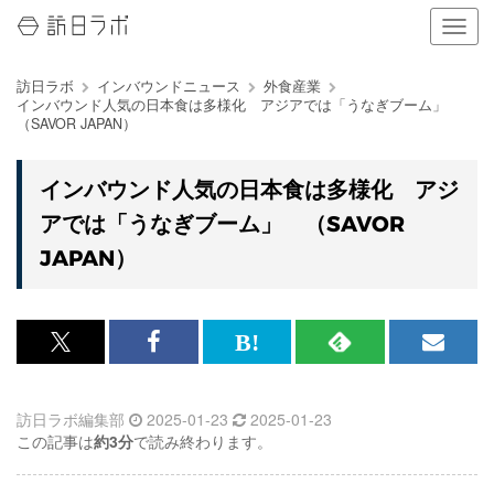
ナ
ビ
ゲ
訪日ラボ
インバウンドニュース
外食産業
ー
インバウンド人気の日本食は多様化 アジアでは「うなぎブーム」
シ
（SAVOR JAPAN）
ョ
ン
の
インバウンド人気の日本食は多様化 アジ
表
アでは「うなぎブーム」 （SAVOR
示
を
JAPAN）
切
り
替
え
x<br>
Facebook<br>
は
RSS
メ
る
で
で
て
で
ル
訪日ラボ編集部
2025-01-23
2025-01-23
記
記
な
記
マ
この記事は
約3分
で読み終わります。
事
事
ブ
事
ガ