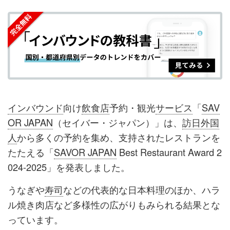
を
を
ッ
を
登
シ
シ
ク
購
録
ェ
ェ
マ
読
す
ア
ア
ー
す
る
す
す
ク
る
る
る
に
追
インバウンド
向け
飲食店
予約・観光
サービス
「
SAV
加
OR JAPAN
（セイバー・ジャパン）」は、
訪日外国
人
から多くの予約を集め、支持されたレストランを
たたえる「
SAVOR JAPAN
Best Restaurant Award 2
024-2025」を発表しました。
うなぎや
寿司
などの代表的な日本料理のほか、ハラ
ル焼き肉店など多様性の広がりもみられる結果とな
っています。