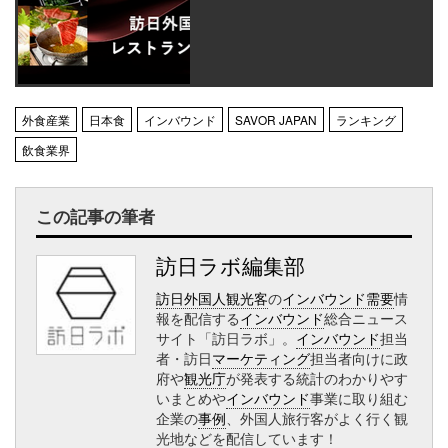
外食産業
日本食
インバウンド
SAVOR JAPAN
ランキング
飲食業界
この記事の筆者
訪日ラボ編集部
訪日外国人観光客
の
インバウンド需要
情
報を配信する
インバウンド
総合ニュース
サイト「訪日ラボ」。
インバウンド
担当
者・訪日
マーケティング
担当者向けに政
府や
観光庁
が発表する統計のわかりやす
いまとめや
インバウンド
事業に取り組む
企業の
事例
、外国人旅行客がよく行く観
光地などを配信しています！