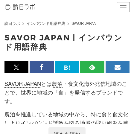
ナ
ビ
ゲ
訪日ラボ
インバウンド用語辞典
SAVOR JAPAN
ー
シ
SAVOR JAPAN | インバウン
ョ
ン
ド用語辞典
の
表
示
を
x<br>
Facebook<br>
は
RSS
メ
切
で
で
て
で
ル
り
SAVOR JAPAN
とは
農泊
・食文化海外発信地域のこ
替
記
記
な
記
マ
とで、世界に地域の「食」を発信するブランドで
え
る
事
事
ブ
事
ガ
す。
を
を
ッ
を
登
農泊
を推進している地域の中から、特に食と食文化
シ
シ
ク
購
録
により
インバウンド
誘致を図る地域の取り組みを農
ェ
ェ
マ
読
す
林水産大臣が認定し、その地域の食の魅力を「
SAV