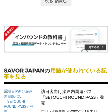
続きを読む
ア
ア
ー
す
る
OR JAPAN
」ブランドとして海外に対して一定的か
す
す
ク
る
つ強力にPRしています。
る
る
に
平成28年度に創設され、令和2年度までで31の地域
追
が「
SAVOR JAPAN
」ブランドとして認定されてい
加
ます。
詳しくはこちら
SAVOR JAPANの
用語が使われている記
事を見る
訪日客向け瀬戸内周遊パス
「SETOUCHI ROUND PASS」発
売
訪日ラボ編集部
2025年01月31日