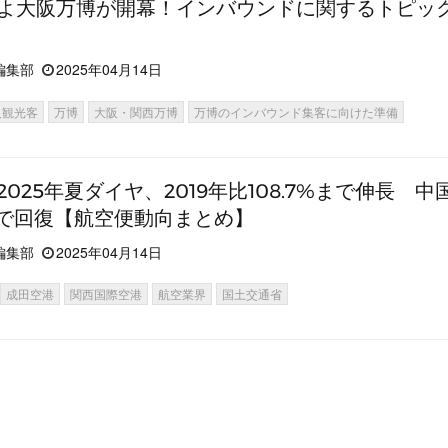
よ大阪万博が開幕！インバウンドに関するトピッ
編集部
2025年04月14日
人観光客
万博
大阪・関西万博
万博のインバウンド集客に向けた準備
2025年夏ダイヤ、2019年比108.7%まで伸長 中
まで回復【航空便動向まとめ】
編集部
2025年04月14日
成田空港
関西国際空港
航空業界
国土交通省