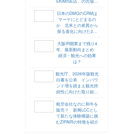
EKIMISE店」の売場づ
くりをレポート
日本のDMOのCRMは
マーケにとどまるの
か 北米との差異から
探る進化に向けた2ス
テップ【ココが違う！
海外DMOのリアル
大阪IR開業まで残り4
vol.6】
年、最新動向まとめ
経済・観光への効果
は？
観光庁、2026年版観光
白書を公表 インバウ
ンド増を踏まえ観光持
続性に向けた取り組み
や旅客税の使途を明記
航空会社なのに和牛を
販売？ 新興LCCとし
て新たな体験構築に挑
むZIPAIRの特徴を紹介