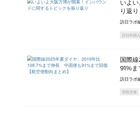
いよい
り返り
訪日ラボ
訪日外国
国際線
91%
訪日ラボ
羽田空港