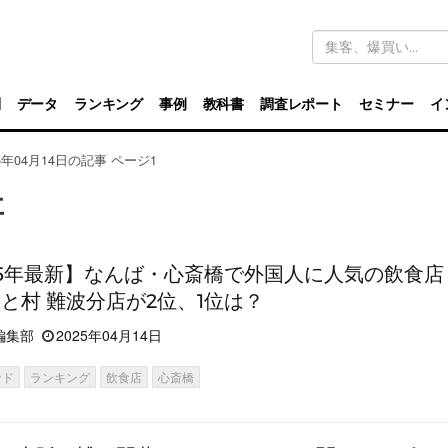
キ
ー
ワ
ー
ド
別
データ
ランキング
事例
教科書
調査レポート
セミナー
イ
検
索
25年04月14日の記事 ページ1
事
25年最新】なんば・心斎橋で外国人に人気の飲食店
もと村 難波分店が2位、1位は？
編集部
2025年04月14日
ンド
ランキング
飲食店
心斎橋