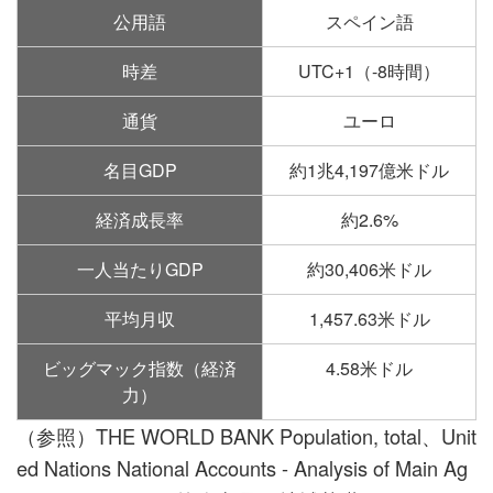
公用語
スペイン語
時差
UTC+1（-8時間）
通貨
ユーロ
名目GDP
約1兆4,197億米ドル
経済成長率
約2.6%
一人当たりGDP
約30,406米ドル
平均月収
1,457.63米ドル
ビッグマック指数（経済
4.58米ドル
力）
（参照）THE WORLD BANK Population, total、Unit
ed Nations National Accounts - Analysis of Main Ag