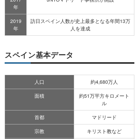
年
2019
訪日スペイン人数が史上最多となる年間13万
年
人を達成
スペイン基本データ
人口
約4,680万人
面積
約51万平方キロメート
ル
首都
マドリード
宗教
キリスト教など