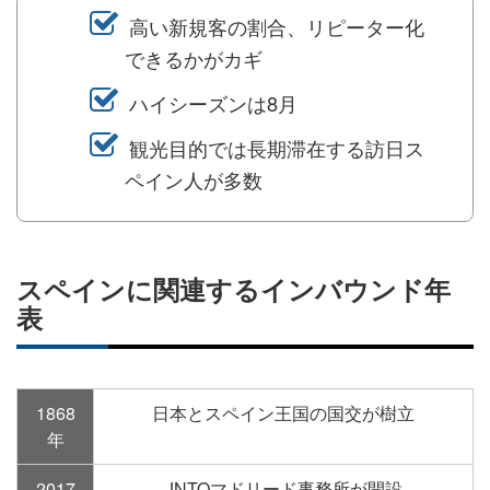
ェ
ェ
マ
読
す
高い新規客の割合、リピーター化
ア
ア
ー
す
る
できるかがカギ
す
す
ク
る
る
る
に
ハイシーズンは8月
追
観光目的では長期滞在する訪日ス
加
ペイン人が多数
スペインに関連するインバウンド年
表
1868
日本とスペイン王国の国交が樹立
年
2017
JNTOマドリード事務所が開設