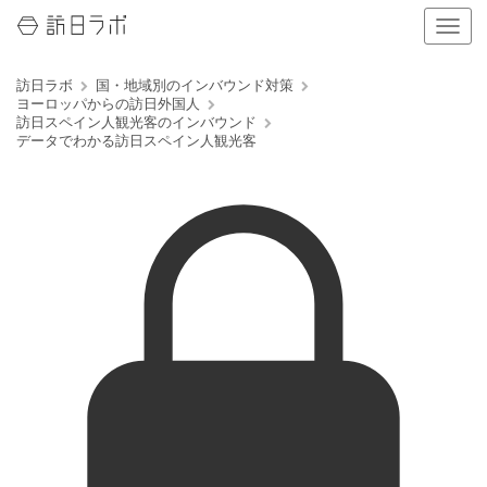
ナ
ビ
ゲ
訪日ラボ
国・地域別のインバウンド対策
ー
ヨーロッパからの訪日外国人
シ
訪日スペイン人観光客のインバウンド
ョ
データでわかる訪日スペイン人観光客
ン
の
表
示
を
切
り
替
え
る