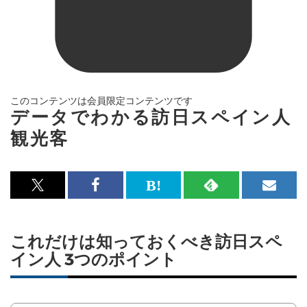
このコンテンツは会員限定コンテンツです
データでわかる訪日スペイン人
観光客
x<br>
Facebook<br>
は
RSS
メ
で
で
て
で
ル
記
記
な
記
マ
これだけは知っておくべき訪日スペ
事
事
ブ
事
ガ
イン人 3つのポイント
を
を
ッ
を
登
シ
シ
ク
購
録