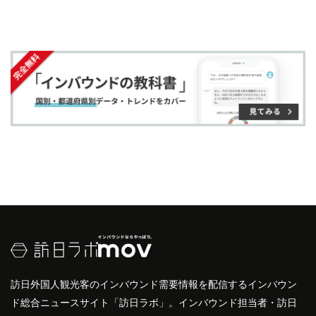
す
す
ク
る
韓国
、
アメリカ
、
オーストラリア
などからの旅行者
る
る
に
が多いとされています。
追
人気の観光地としては、養老渓谷の
紅葉
や
温泉
、
市
加
原ぞうの国
の動物
体験
が挙げられ、
自然
と触れ合う
体験
が特に評価されています。
訪日外国人観光客のインバウンド需要情報を配信するインバウン
ド総合ニュースサイト「訪日ラボ」。インバウンド担当者・訪日