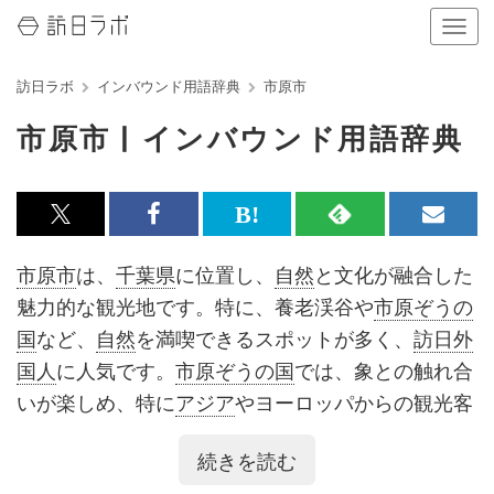
ナ
ビ
ゲ
訪日ラボ
インバウンド用語辞典
市原市
ー
シ
市原市 | インバウンド用語辞典
ョ
ン
の
表
x<br>
Facebook<br>
は
RSS
メ
示
を
で
で
て
で
ル
市原市
は、
千葉県
に位置し、
自然
と文化が融合した
切
記
記
な
記
マ
り
魅力的な観光地です。特に、養老渓谷や
市原ぞうの
替
事
事
ブ
事
ガ
国
など、
自然
を満喫できるスポットが多く、
訪日外
え
る
を
を
ッ
を
登
国人
に人気です。
市原ぞうの国
では、象との触れ合
シ
シ
ク
購
録
いが楽しめ、特に
アジア
やヨーロッパからの観光客
ェ
ェ
マ
読
す
に好評です。
続きを読む
ア
ア
ー
す
る
訪れる外国人の国籍は多岐にわたり、
中国
、
台湾
、