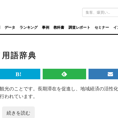
キ
ー
ワ
ー
ド
別
データ
ランキング
事例
教科書
調査レポート
セミナー
イ
検
索
ド用語辞典
br>
は
RSS
メ
て
で
ル
観光のことです。長期滞在を促進し、地域経済の活性
な
記
マ
行われています。
ブ
事
ガ
ッ
を
登
続きを読む