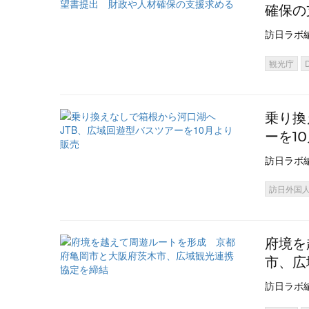
確保の
訪日ラボ
観光庁
乗り換
ーを1
訪日ラボ
訪日外国
府境を
市、広
訪日ラボ