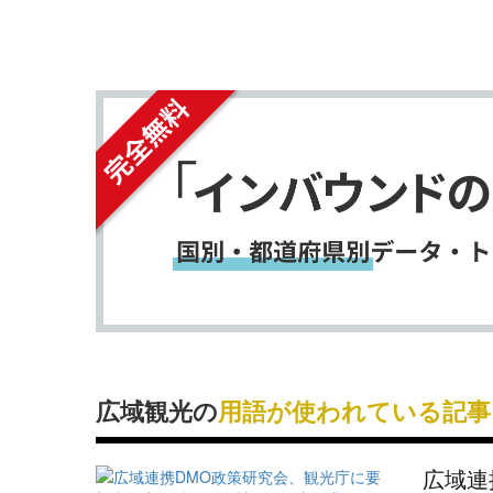
シ
シ
ェ
ェ
ア
ア
す
す
る
る
広域観光の
用語が使われている記事
広域連