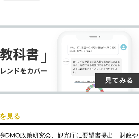
ク
購
録
マ
読
す
ー
す
る
ク
る
に
追
加
を見る
携DMO政策研究会、観光庁に要望書提出 財政や