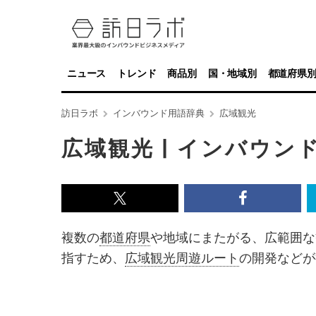
ニュース
トレンド
商品別
国・地域別
都道府県
訪日ラボ
インバウンド用語辞典
広域観光
広域観光 | インバウン
x<br>
Facebook<
で
で
複数の
都道府県
や地域にまたがる、広範囲な
記
記
指すため、
広域観光周遊ルート
の開発などが
事
事
を
を