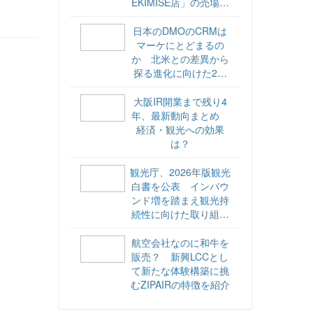
EKIMISE店」の売場づ
くりをレポート
日本のDMOのCRMは
マーケにとどまるの
か 北米との差異から
探る進化に向けた2ス
テップ【ココが違う！
海外DMOのリアル
大阪IR開業まで残り4
vol.6】
年、最新動向まとめ
経済・観光への効果
は？
観光庁、2026年版観光
白書を公表 インバウ
ンド増を踏まえ観光持
続性に向けた取り組み
や旅客税の使途を明記
航空会社なのに和牛を
販売？ 新興LCCとし
て新たな体験構築に挑
むZIPAIRの特徴を紹介