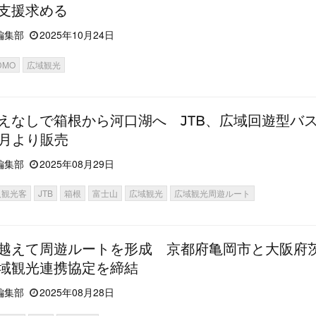
支援求める
編集部
2025年10月24日
DMO
広域観光
えなしで箱根から河口湖へ JTB、広域回遊型バ
0月より販売
編集部
2025年08月29日
人観光客
JTB
箱根
富士山
広域観光
広域観光周遊ルート
越えて周遊ルートを形成 京都府亀岡市と大阪府
域観光連携協定を締結
編集部
2025年08月28日