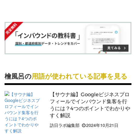
ます。
す
す
ク
る
る
る
に
フィトンチッドという成分は高い抗菌性を持ち、
追
人々の心と体に作用するフィトンチッドは、ストレ
加
スを軽減しリラックス効果を高めます。
檜風呂の
用語が使われている記事を見る
【サウナ編】Googleビジネスプロ
フィールでインバウンド集客を行
うには？4つのポイントでわかりや
すく解説
訪日ラボ編集部
2024年10月21日