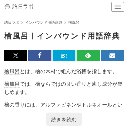
ナ
ビ
ゲ
訪日ラボ
インバウンド用語辞典
檜風呂
ー
シ
檜風呂 | インバウンド用語辞典
ョ
ン
の
表
x<br>
Facebook<br>
は
RSS
メ
示
を
で
で
て
で
ル
檜風呂
とは、檜の木材で組んだ浴槽を指します。
切
記
記
な
記
マ
り
替
檜風呂
では、檜ならではの良い香りと癒し成分が楽
事
事
ブ
事
ガ
え
しめます。
る
を
を
ッ
を
登
シ
シ
ク
購
録
檜の香りには、アルファピネンやトルネオールとい
ェ
ェ
マ
読
す
った成分が含まれており、人の心を癒してくれるの
続きを読む
ア
ア
ー
す
る
は、これらの成分が放出されるためだと言われてい