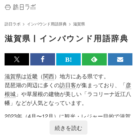
訪日ラボ
インバウンド用語辞典
滋賀県
滋賀県 | インバウンド用語辞典
x<br>
Facebook<br>
は
RSS
メ
で
で
て
で
ル
滋賀県
は
近畿
（
関西
）地方にある県です。
記
記
な
記
マ
琵琶湖の周辺に多くの
訪日客
が集まっており、「
彦
事
事
ブ
事
ガ
根城
」や草屋根の建物が美しい「ラコリーナ近江八
を
を
ッ
を
登
幡」などが人気となっています。
シ
シ
ク
購
録
2023年（4月〜12月）に観光・レジャー目的で
滋賀
ェ
ェ
マ
読
す
県
を訪れた外国人は12.1万人でした。また、一人当
続きを読む
ア
ア
ー
す
る
たりの消費単価は3.2万円、外国人
延べ宿泊者数
は