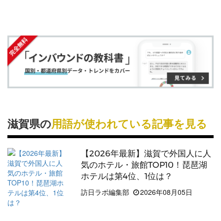
す
す
ク
る
約29万人泊でした。
る
る
に
滋賀県
では、「
旅マエ
」と「
旅ナカ
」でのオンライ
追
ン・オフラインを組み合わせた情報発信を実施して
加
います。また、
訪日外国人
客の属性やニーズなどに
即した受け入れ環境整備などの取り組みを進めてい
ます。
＜関連記事＞
滋賀県の
用語が使われている記事を見る
滋賀県のインバウンド需要
【2026年最新】滋賀で外国人に人
気のホテル・旅館TOP10！琵琶湖
ホテルは第4位、1位は？
訪日ラボ編集部
2026年08月05日