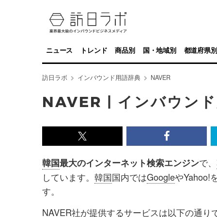
ニュース
トレンド
商品別
国・地域別
都道府県
訪日ラボ
インバウンド用語辞典
NAVER
NAVER | インバウン
x<br>
Facebook<
で
で
で、
韓国
最大のインターネット検索エンジン
記
記
しています。
韓国
国内では
Google
やYaho
事
事
す。
を
を
NAVER
社が提供する
サービス
は以下の通り