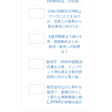
EKIMISE店」の売場づ
くりをレポート
日本のDMOのCRMは
マーケにとどまるの
か 北米との差異から
探る進化に向けた2ス
テップ【ココが違う！
海外DMOのリアル
大阪IR開業まで残り4
vol.6】
年、最新動向まとめ
経済・観光への効果
は？
観光庁、2026年版観光
白書を公表 インバウ
ンド増を踏まえ観光持
続性に向けた取り組み
や旅客税の使途を明記
航空会社なのに和牛を
販売？ 新興LCCとし
て新たな体験構築に挑
むZIPAIRの特徴を紹介