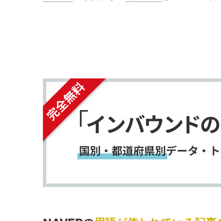
シ
シ
ェ
ェ
インターネット検索エンジン
「NAVER
ア
ア
ホームページ作成サービス
す
す
ブログ
N drive クラウドサービス など。
る
る
詳しくは
こちら
。