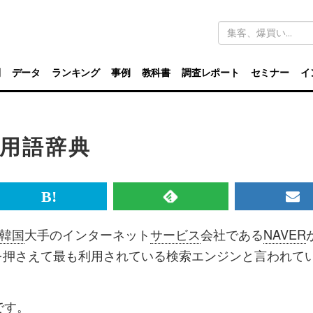
キ
ー
ワ
ー
ド
別
データ
ランキング
事例
教科書
調査レポート
セミナー
イ
検
索
ド用語辞典
br>
は
RSS
メ
て
で
ル
韓国
大手のインターネット
サービス
会社である
NAVER
な
記
マ
o!を押さえて最も利用されている検索エンジンと言われて
ブ
事
ガ
ッ
を
登
です。