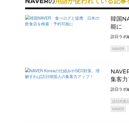
NAVERの
用語が使われている記事
韓国N
能に
訪日ラボ
NAVER
NAV
集客力
訪日ラボ
訪日外国
NAVER