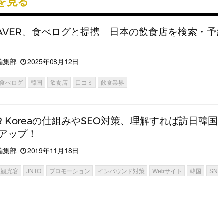
を見る
AVER、食べログと提携 日本の飲食店を検索・予
編集部
2025年08月12日
食べログ
韓国
飲食店
口コミ
飲食業界
ER Koreaの仕組みやSEO対策、理解すれば訪日韓
アップ！
編集部
2019年11月18日
人観光客
JNTO
プロモーション
インバウンド対策
Webサイト
韓国
SN