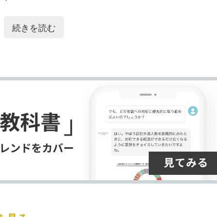
ク
購
録
マ
読
す
」
続きを読む
ー
す
る
ク
る
に
追
加