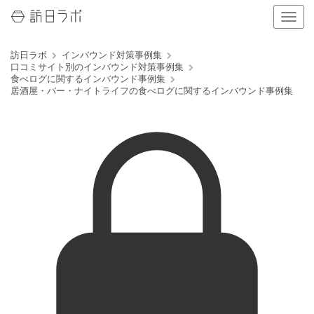
ナ
ビ
ゲ
訪日ラボ
インバウンド対策事例集
ー
口コミサイト別のインバウンド対策事例集
シ
食べログに関するインバウンド事例集
ョ
居酒屋・バー・ナイトライフの食べログに関するインバウンド事例集
ン
の
表
示
を
切
り
替
え
る