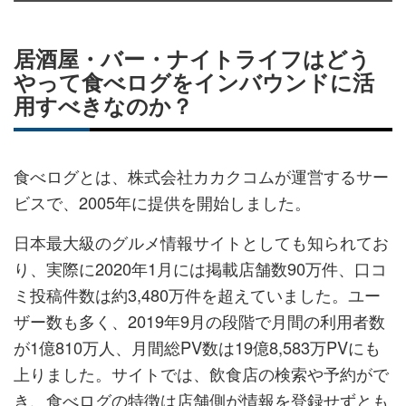
シ
シ
ク
購
録
ェ
ェ
マ
読
す
居酒屋・バー・ナイトライフはどう
ア
ア
ー
す
る
やって食べログをインバウンドに活
す
す
ク
る
用すべきなのか？
る
る
に
追
加
食べログとは、株式会社カカクコムが運営するサー
ビスで、2005年に提供を開始しました。
日本最大級のグルメ情報サイトとしても知られてお
り、実際に2020年1月には掲載店舗数90万件、口コ
ミ投稿件数は約3,480万件を超えていました。ユー
ザー数も多く、2019年9月の段階で月間の利用者数
が1億810万人、月間総PV数は19億8,583万PVにも
上りました。サイトでは、飲食店の検索や予約がで
き、食べログの特徴は店舗側が情報を登録せずとも