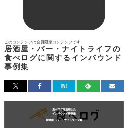
このコンテンツは会員限定コンテンツです
居酒屋・バー・ナイトライフの
食べログに関するインバウンド
事例集
x<br>
Facebook<br>
は
RSS
メ
で
で
て
で
ル
記
記
な
記
マ
事
事
ブ
事
ガ
を
を
ッ
を
登